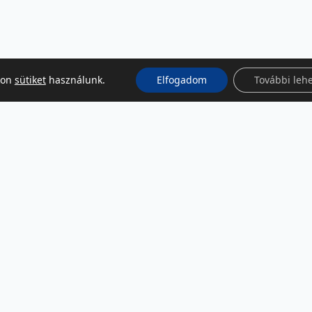
kon
sütiket
használunk.
Elfogadom
További leh
KÖZÖSSÉGI MÉDIA
Facebook
LinkedIn
Instagram
Podcast