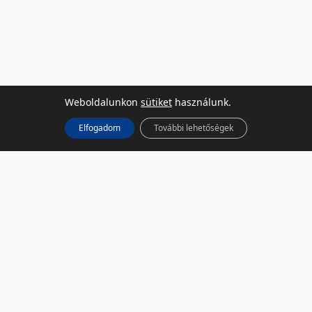
Weboldalunkon
sütiket
használunk.
Elfogadom
További lehetőségek
KÖZÖSSÉGI MÉDIA
Facebook
LinkedIn
Instagram