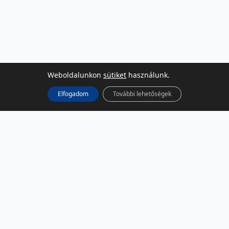
Weboldalunkon
sütiket
használunk.
Elfogadom
További lehetőségek
KÖZÖSSÉGI MÉDIA
Facebook
LinkedIn
Instagram