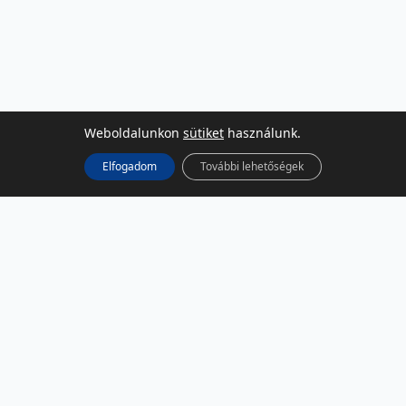
Weboldalunkon
sütiket
használunk.
Elfogadom
További lehetőségek
KÖZÖSSÉGI MÉDIA
Facebook
LinkedIn
Instagram