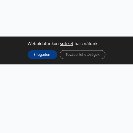
Weboldalunkon
sütiket
használunk.
Elfogadom
További lehetőségek
KÖZÖSSÉGI MÉDIA
Facebook
LinkedIn
Instagram