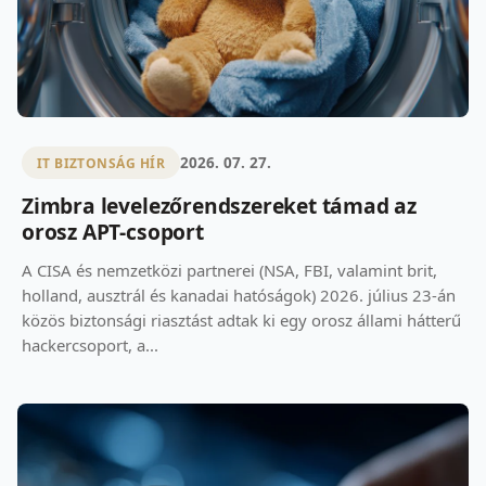
2026. 07. 27.
IT BIZTONSÁG HÍR
Zimbra levelezőrendszereket támad az
orosz APT-csoport
A CISA és nemzetközi partnerei (NSA, FBI, valamint brit,
holland, ausztrál és kanadai hatóságok) 2026. július 23-án
közös biztonsági riasztást adtak ki egy orosz állami hátterű
hackercsoport, a...