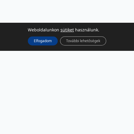
Weboldalunkon
sütiket
használunk.
Elfogadom
További lehetőségek
KÖZÖSSÉGI MÉDIA
Facebook
LinkedIn
Instagram
Podcast