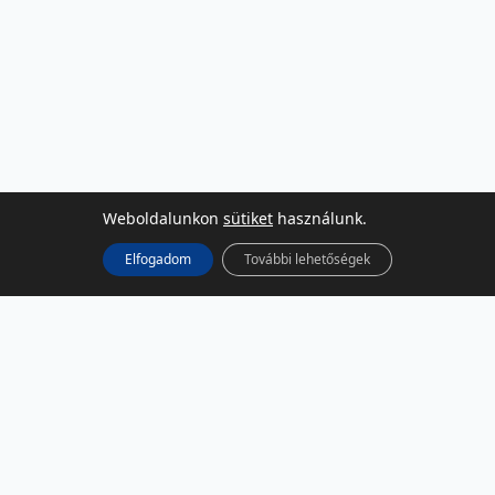
Weboldalunkon
sütiket
használunk.
Elfogadom
További lehetőségek
KÖZÖSSÉGI MÉDIA
Facebook
LinkedIn