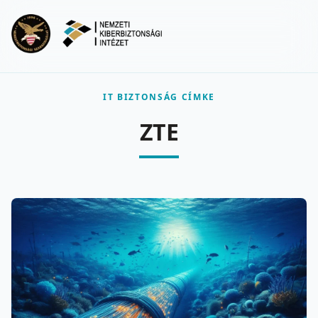
Ugrás a fő tartalomra
Menu
IT BIZTONSÁG CÍMKE
ZTE