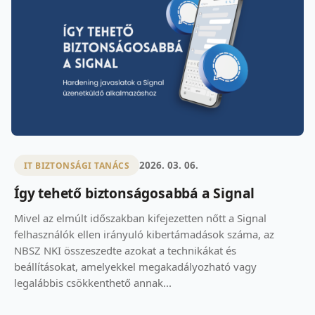
2026. 03. 06.
IT BIZTONSÁGI TANÁCS
Így tehető biztonságosabbá a Signal
Mivel az elmúlt időszakban kifejezetten nőtt a Signal
felhasználók ellen irányuló kibertámadások száma, az
NBSZ NKI összeszedte azokat a technikákat és
beállításokat, amelyekkel megakadályozható vagy
legalábbis csökkenthető annak...