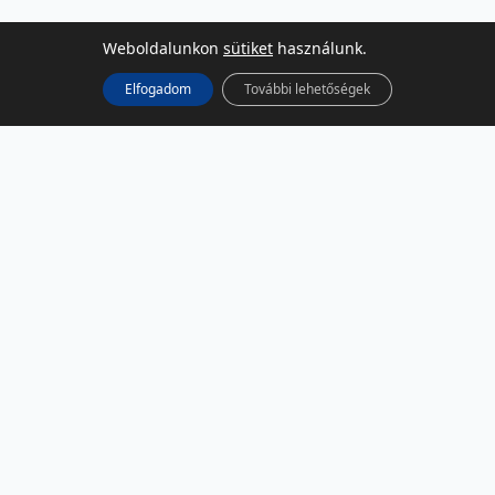
Weboldalunkon
sütiket
használunk.
Elfogadom
További lehetőségek
KÖZÖSSÉGI MÉDIA
Facebook
LinkedIn
Instagram
Podcast
RSS