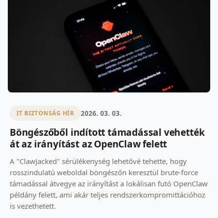
2026. 03. 03.
IT BIZTONSÁG HÍR
Böngészőből indított támadással vehették
át az irányítást az OpenClaw felett
A "ClawJacked" sérülékenység lehetővé tehette, hogy
rosszindulatú weboldal böngészőn keresztül brute-force
támadással átvegye az irányítást a lokálisan futó OpenClaw
példány felett, ami akár teljes rendszerkompromittációhoz
is vezethetett.