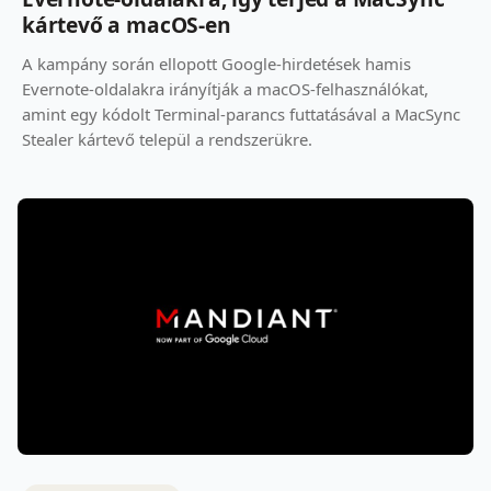
kártevő a macOS-en
A kampány során ellopott Google-hirdetések hamis
Evernote-oldalakra irányítják a macOS-felhasználókat,
amint egy kódolt Terminal-parancs futtatásával a MacSync
Stealer kártevő települ a rendszerükre.