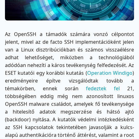
Az OpenSSH a támadók számára vonzó célpontot
jelent, mivel az de facto SSH implementációként jelen
van a Linux disztribúciókban és számos visszaélésre
adhat lehetőséget, miközben a technológiából
adódóan nehezíti a káros tevékenység felfedezését. Az
ESET kutatói egy korábbi kutatás (
Operation Windigo
)
eredményeire építve vizsgálódtak tovább a
témakörben, ennek során
fedeztek fel
21,
többségében eddig még nem azonosított linuxos
OpenSSH malware családot, amelyek fő tevékenysége
a hitelesítő adatok megszerzése és hátsó ajtó
(backdoor) nyitása. A kutatók védelmi intézkedésként
az SSH kapcsolatok tekintetében javasolják a kulcs-
alapú authentikációra történő áttérést, valamint a root