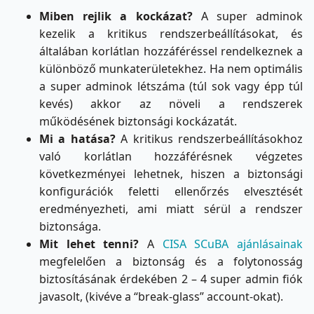
Miben rejlik a kockázat?
A super adminok
kezelik a kritikus rendszerbeállításokat, és
általában korlátlan hozzáféréssel rendelkeznek a
különböző munkaterületekhez. Ha nem optimális
a super adminok létszáma (túl sok vagy épp túl
kevés) akkor az növeli a rendszerek
működésének biztonsági kockázatát.
Mi a hatása?
A kritikus rendszerbeállításokhoz
való korlátlan hozzáférésnek végzetes
következményei lehetnek, hiszen a biztonsági
konfigurációk feletti ellenőrzés elvesztését
eredményezheti, ami miatt sérül a rendszer
biztonsága.
Mit lehet tenni?
A
CISA SCuBA ajánlásainak
megfelelően a biztonság és a folytonosság
biztosításának érdekében 2 – 4 super admin fiók
javasolt, (kivéve a “break-glass” account-okat).