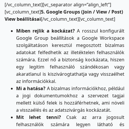
[/vc_column_text][vc_separator align=”align_left”]
[vc_column_text]
5.
Google Groups (Join / View / Post)
View beállításai
[/vc_column_text][vc_column_text]
Miben rejlik a kockázat?
A rosszul konfigurált
Google Group beállítások a Google Workspace
szolgáltatáson keresztül megosztott bizalmas
adatokat felfedhetik az illetéktelen felhasználók
számára. Ezzel nő a biztonság kockázata, hiszen
egy legitim felhasználó szándékosan vagy
akaratlanul is kiszivárogtathatja vagy visszaélhet
az információkkal.
Mi a hatása?
A bizalmas információkhoz, például
a jogi dokumentumokhoz a szervezet tagjai
mellett külső felek is hozzáférhetnek, ami növeli
a visszaélés és az adatszivárgás kockázatát.
Mit lehet tenni?
Csak az arra jogosult
felhasználók számára legyen látható és