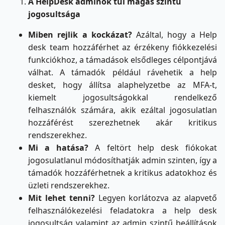
A HelpDesk adminok túl magas szintű
jogosultsága
Miben rejlik a kockázat?
Azáltal, hogy a Help
desk team hozzáférhet az érzékeny fiókkezelési
funkciókhoz, a támadások elsődleges célpontjává
válhat. A támadók például rávehetik a help
desket, hogy állítsa alaphelyzetbe az MFA-t,
kiemelt jogosultságokkal rendelkező
felhasználók számára, akik ezáltal jogosulatlan
hozzáférést szerezhetnek akár kritikus
rendszerekhez.
Mi a hatása?
A feltört help desk fiókokat
jogosulatlanul módosíthatják admin szinten, így a
támadók hozzáférhetnek a kritikus adatokhoz és
üzleti rendszerekhez.
Mit lehet tenni?
Legyen korlátozva az alapvető
felhasználókezelési feladatokra a help desk
jogosultság valamint az admin szintű beállítások