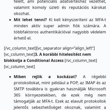
felett, ami potenciális adatsértéshez vezethet,
valamint komoly üzleti és reputációs károkat
okozhat.
Mit lehet tenni?
Ki kell kényszeríteni az MFA-t
minden aktív super admin fiók számára. A
többfaktoros authentikációval nagyobb védelem
érhető el.
[/vc_column_text][vc_separator align=”align_left”]
[vc_column_text]
3.
A korábbi hitelesítést nem
blokkolja a Conditional Access
[/vc_column_text]
[vc_column_text]
Miben rejlik a kockázat?
A régebbi
protokollokat, mint például a POP, az IMAP és az
SMTP továbbra is gyakran használják Microsoft
365 környezetekben, de ezek még nem
támogatják az MFA-t. Ezek az elavult protokollok
jelentős sebezhetőséget okoznak, valamint a