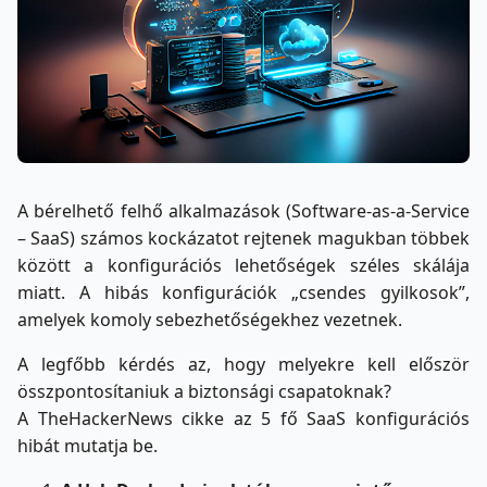
A bérelhető felhő alkalmazások (Software-as-a-Service
– SaaS) számos kockázatot rejtenek magukban többek
között a konfigurációs lehetőségek széles skálája
miatt. A hibás konfigurációk „csendes gyilkosok”,
amelyek komoly sebezhetőségekhez vezetnek.
A legfőbb kérdés az, hogy melyekre kell először
összpontosítaniuk a biztonsági csapatoknak?
A TheHackerNews cikke az 5 fő SaaS konfigurációs
hibát mutatja be.