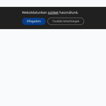
Weboldalunkon
sütiket
használunk.
Elfogadom
További lehetőségek
KÖZÖSSÉGI MÉDIA
Facebook
LinkedIn
Instagram
Podcast