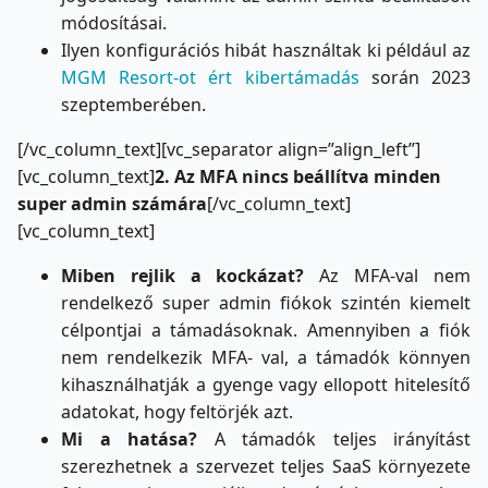
módosításai.
Ilyen konfigurációs hibát használtak ki például az
MGM Resort-ot ért kibertámadás
során 2023
szeptemberében.
[/vc_column_text][vc_separator align=”align_left”]
[vc_column_text]
2. Az MFA nincs beállítva minden
super admin számára
[/vc_column_text]
[vc_column_text]
Miben rejlik a kockázat?
Az MFA-val nem
rendelkező super admin fiókok szintén kiemelt
célpontjai a támadásoknak. Amennyiben a fiók
nem rendelkezik MFA- val, a támadók könnyen
kihasználhatják a gyenge vagy ellopott hitelesítő
adatokat, hogy feltörjék azt.
Mi a hatása?
A támadók teljes irányítást
szerezhetnek a szervezet teljes SaaS környezete