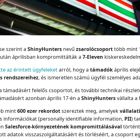
se szerint a
ShinyHunters
nevű
zsarolócsoport
több mint 
iután áprilisban kompromittálták a
7-Eleven
kiskereskedelmi
tte az érintett ügyfeleket
arról, hogy a
támadók
április ele
s rendszereihez
, és ismeretlen számú ügyfél személyes ad
 támadásért felelős csoportot, és további technikai részlet
támadásért azonban április 17-én a
ShinyHunters
vállalta a
öbb mint
600 ezer rekordot
szereztek meg, amelyek
vállalat
 információkat (personally identifiable information,
PII
) t
ven
Salesforce-környezetének kompromittálásával
történt
ott adatok visszaszolgáltatásáért és törléséért, a csoport 