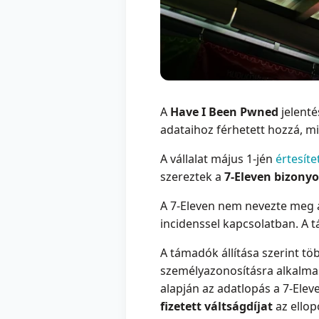
A
Have I Been Pwned
jelenté
adataihoz férhetett hozzá, m
A vállalat május 1-jén
értesíte
szereztek a
7-Eleven bizonyo
A 7-Eleven nem nevezte meg a
incidenssel kapcsolatban. A 
A támadók állítása szerint t
személyazonosításra alkalmas
alapján az adatlopás a 7-Ele
fizetett váltságdíjat
az ellop