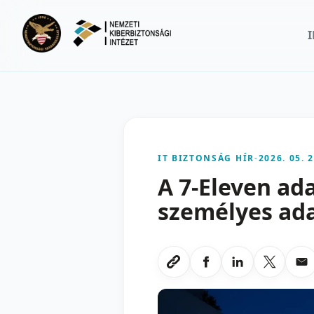
Ugrás a fő tartalomra
IT BIZTONSÁG HÍR
-
2026. 05. 2
A 7-Eleven ad
személyes ada
Megosztas Faceboo
Megosztas Li
Megoszt
Me
Link masolasa