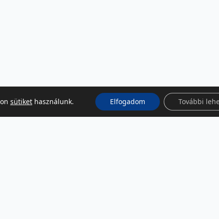
kon
sütiket
használunk.
Elfogadom
További leh
KÖZÖSSÉGI MÉDIA
Facebook
LinkedIn