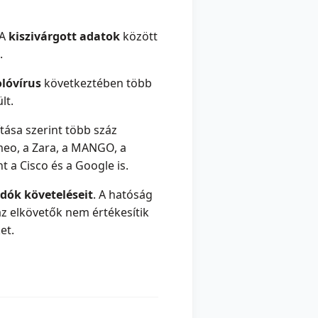
 A
kiszivárgott adatok
között
.
olóvírus
következtében több
lt.
lítása szerint több száz
imeo, a Zara, a MANGO, a
 a Cisco és a Google is.
adók követeléseit
. A hatóság
az elkövetők nem értékesítik
et.