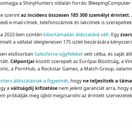
csomagja a ShinyHunters oldalán forrás: BleepingComputer
e szerint
az incidens összesen 185 300 személyt érintett
.
edi e-mail-címek, telefonszámok és lakcímek is szerepeltek
ata 2022-ben szintén
kibertámadás áldozatává vált
. Egy
zsar
 miatt a vállalat ideiglenesen 175 üzlet bezárására kényszerü
vben elsősorban
Salesforce-ügyfeleket
vett célba, és saját ál
tált.
Célpontjai
között szerepelt az Európai Bizottság, a V
onic, a PornHub, a Rockstar Games, a Match Group, valamint
Hunters áldozatainak a figyelmét
, hogy
ne teljesítsék a tám
ogy a
váltságdíj kifizetése
nem jelent garanciát arra, hogy 
 nem próbálják meg újból megzsarolni az érintett szervezetek