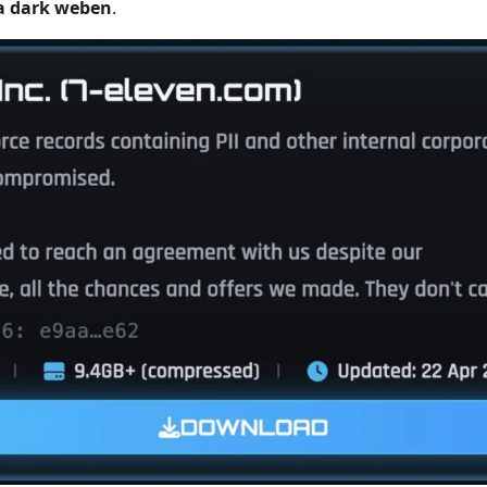
 a dark weben
.