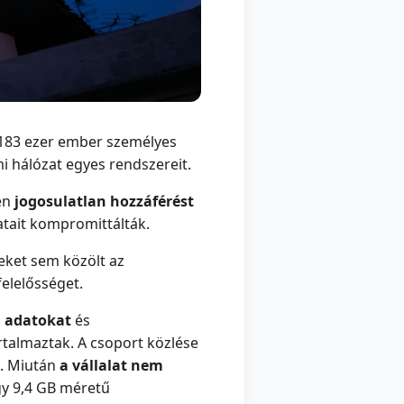
183 ezer ember személyes
 hálózat egyes rendszereit.
jén
jogosulatlan hozzáférést
atait kompromittálták.
eket sem közölt az
 felelősséget.
i adatokat
és
artalmaztak. A csoport közlése
. Miután
a vállalat nem
egy 9,4 GB méretű