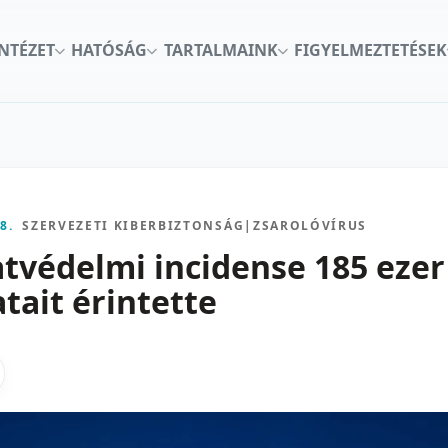
INTÉZET
HATÓSÁG
TARTALMAINK
FIGYELMEZTETÉSEK
8.
SZERVEZETI KIBERBIZTONSÁG
|
ZSAROLÓVÍRUS
atvédelmi incidense 185 eze
tait érintette
kon
nkedInen
as X-en
gosztas emailben