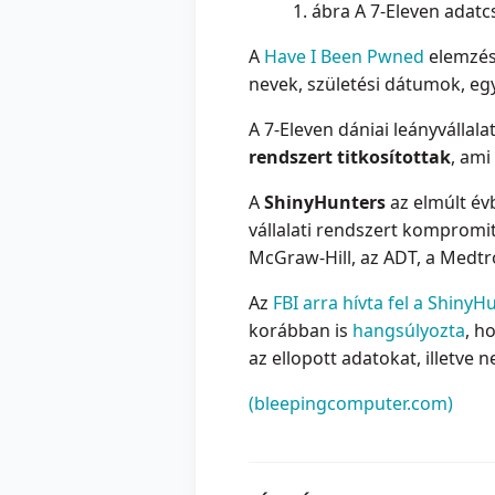
1. ábra A 7-Eleven adat
A
Have I Been Pwned
elemzés
nevek, születési dátumok, egy
A 7-Eleven dániai leányvállal
rendszert titkosítottak
, ami
A
ShinyHunters
az elmúlt é
vállalati rendszert kompromit
McGraw-Hill, az ADT, a Medtr
Az
FBI arra hívta fel a Shiny
korábban is
hangsúlyozta
, h
az ellopott adatokat, illetve
(bleepingcomputer.com)