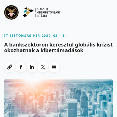
Ugrás a fő tartalomra
Menu
IT BIZTONSÁG HÍR
-
2020. 02. 11.
A bankszektoron keresztül globális krízist
okozhatnak a kibertámadások
Megosztas Facebookon
Megosztas LinkedInen
Megosztas X-en
Megosztas emailben
Link masolasa