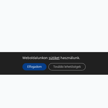
Weboldalunkon
sütiket
használunk.
Elfogadom
További lehetőségek
KÖZÖSSÉGI MÉDIA
Facebook