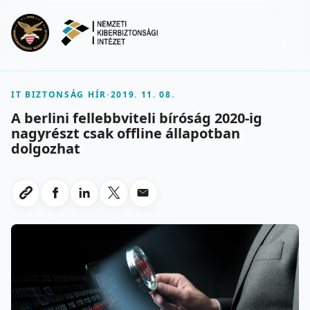
Ugrás a fő tartalomra
Menu
IT BIZTONSÁG HÍR
-
2019. 11. 08.
A berlini fellebbviteli bíróság 2020-ig
nagyrészt csak offline állapotban
dolgozhat
Megosztas Facebookon
Megosztas LinkedInen
Megosztas X-en
Megosztas emailben
Link masolasa