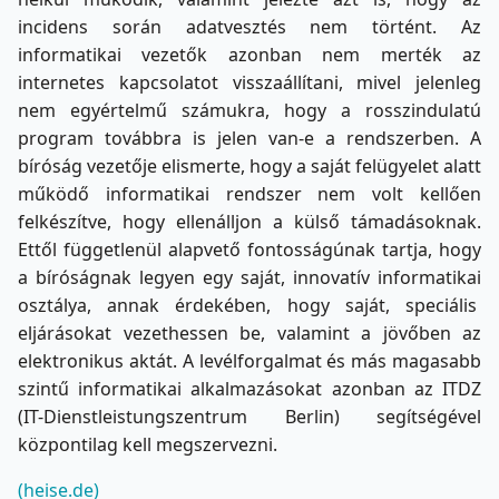
incidens során adatvesztés nem történt. Az
informatikai vezetők azonban nem merték az
internetes kapcsolatot visszaállítani, mivel jelenleg
nem egyértelmű számukra, hogy a rosszindulatú
program továbbra is jelen van-e a rendszerben. A
bíróság vezetője elismerte, hogy a saját felügyelet alatt
működő informatikai rendszer nem volt kellően
felkészítve, hogy ellenálljon a külső támadásoknak.
Ettől függetlenül alapvető fontosságúnak tartja, hogy
a bíróságnak legyen egy saját, innovatív informatikai
osztálya, annak érdekében, hogy saját, speciális
eljárásokat vezethessen be, valamint a jövőben az
elektronikus aktát. A levélforgalmat és más magasabb
szintű informatikai alkalmazásokat azonban az ITDZ
(IT-Dienstleistungszentrum Berlin) segítségével
központilag kell megszervezni.
(heise.de)