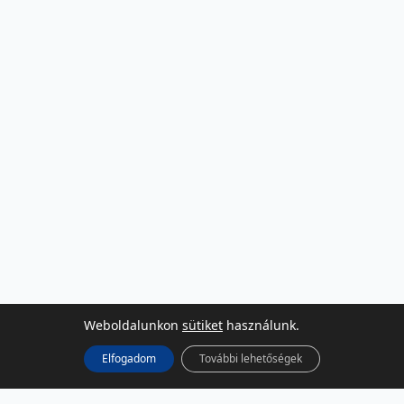
Weboldalunkon
sütiket
használunk.
Elfogadom
További lehetőségek