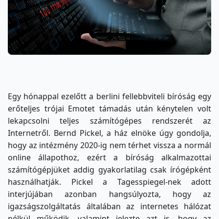
Egy hónappal ezelőtt a berlini fellebbviteli bíróság egy
erőteljes trójai Emotet támadás után kénytelen volt
lekapcsolni teljes számítógépes rendszerét az
Internetről. Bernd Pickel, a ház elnöke úgy gondolja,
hogy az intézmény 2020-ig nem térhet vissza a normál
online állapothoz, ezért a bíróság alkalmazottai
számítógépjüket addig gyakorlatilag csak írógépként
használhatják. Pickel a Tagesspiegel-nek adott
interjújában azonban hangsúlyozta, hogy az
igazságszolgáltatás általában az internetes hálózat
nélkül működik, valamint jelezte azt is, hogy az