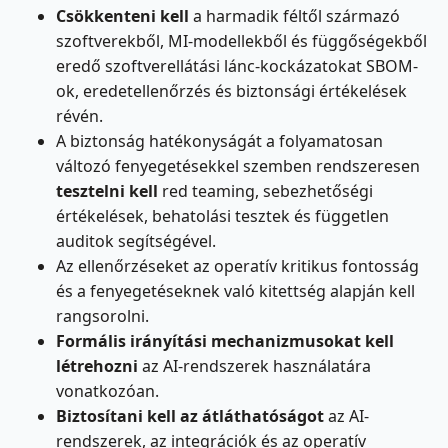
Csökkenteni kell
a harmadik féltől származó
szoftverekből, MI-modellekből és függőségekből
eredő szoftverellátási lánc-kockázatokat SBOM-
ok, eredetellenőrzés és biztonsági értékelések
révén.
A biztonság hatékonyságát a folyamatosan
változó fenyegetésekkel szemben rendszeresen
tesztelni kell
red teaming, sebezhetőségi
értékelések, behatolási tesztek és független
auditok segítségével.
Az ellenőrzéseket az operatív kritikus fontosság
és a fenyegetéseknek való kitettség alapján kell
rangsorolni.
Formális irányítási mechanizmusokat kell
létrehozni
az AI-rendszerek használatára
vonatkozóan.
Biztosítani kell az átláthatóságot
az AI-
rendszerek, az integrációk és az operatív