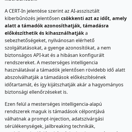
A CERT-In jelentése szerint az AI-asszisztált
kiberbűnözés jelentősen
csökkenti azt az időt, amely
alatt a támadók azonosíthatják, támadásra
előkészíthetik és kihasználhatják
a
sebezhetőségeket, nyilvánosan elérhető
szolgáltatásokat, a gyenge azonosítókat, a nem
biztonságos API-kat és a hibásan konfigurált
rendszereket. A mesterséges intelligencia
használatával a támadók jelentősen rövidebb idő alatt
abszolválhatják a támadások előkészítésének
időtartamát, és így kijátszhatják akár a hagyományos
biztonsági ellenőrzéseket is.
Ezen felül a mesterséges intelligencia-alapú
rendszerek maguk is támadások célpontjává
válhatnak a prompt-injection, adatszivárgási
sérülékenységek, jailbreaking technikák,