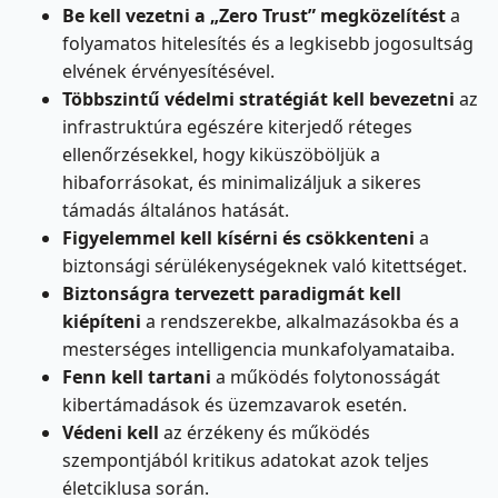
Be kell vezetni a „Zero Trust” megközelítést
a
folyamatos hitelesítés és a legkisebb jogosultság
elvének érvényesítésével.
Többszintű védelmi stratégiát kell bevezetni
az
infrastruktúra egészére kiterjedő réteges
ellenőrzésekkel, hogy kiküszöböljük a
hibaforrásokat, és minimalizáljuk a sikeres
támadás általános hatását.
Figyelemmel kell kísérni és csökkenteni
a
biztonsági sérülékenységeknek való kitettséget.
Biztonságra tervezett paradigmát kell
kiépíteni
a rendszerekbe, alkalmazásokba és a
mesterséges intelligencia munkafolyamataiba.
Fenn kell tartani
a működés folytonosságát
kibertámadások és üzemzavarok esetén.
Védeni kell
az érzékeny és működés
szempontjából kritikus adatokat azok teljes
életciklusa során.