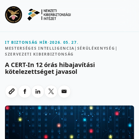
Ugrás a fő tartalomra
Menu
IT BIZTONSÁG HÍR
-
2026. 05. 27.
MESTERSÉGES INTELLIGENCIA
|
SÉRÜLÉKENYSÉG
|
SZERVEZETI KIBERBIZTONSÁG
A CERT-In 12 órás hibajavítási
kötelezettséget javasol
Megosztas Facebookon
Megosztas LinkedInen
Megosztas X-en
Megosztas emailben
Link masolasa