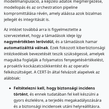
modellmanipuláció, a képzési adatok megmérgezése,
modellopás és az orchestration pipeline
kompromittálása révén, amely aláássa azok bizalmas
jellegét és integritását is.
Az intézet továbbá arra is figyelmeztette a
szervezeteket, hogy a támadások ideje így
nagymértékben lerövidül,
és a támadások hamar
automatizálttá válnak
. Ezek fokozott kiberbiztonsági
intézkedések bevezetését teszik szükségessé, amelyek
magukba foglalják a folyamatos fenyegetésértékelést,
a proaktív kockázatcsökkentést és az operatív
felkészültséget. A CERT-In által felvázolt alapelvek az
alábbiak:
Feltételezni kell, hogy biztonsági incidens
történt
, és ennek tudatában fel kell készülni a
gyors észlelésre, a terjedés megakadályozására
és a biztonsági incidensek utáni helyreállításra.