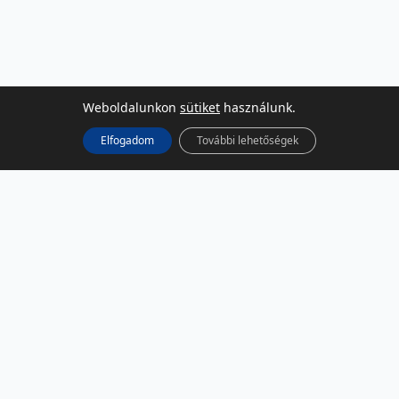
Weboldalunkon
sütiket
használunk.
Elfogadom
További lehetőségek
KÖZÖSSÉGI MÉDIA
Facebook
LinkedIn
Instagram