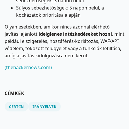
sebezhetőségek: 3 napon belül
Súlyos sebezhetőségek: 5 napon belül, a
kockázatok prioritása alapján
Olyan esetekben, amikor nincs azonnal elérhető
javítás, ajánlott
ideiglenes intézkedéseket hozni
, mint
például elszigetelés, hozzáférés-korlátozás, WAF/API
védelem, fokozott felügyelet vagy a funkciók letiltása,
amíg a javítás kidolgozásra nem kerül.
(thehackernews.com)
CÍMKÉK
CERT-IN
IRÁNYELVEK