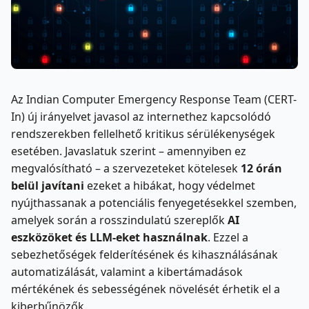
Az Indian Computer Emergency Response Team (CERT-
In) új irányelvet javasol az internethez kapcsolódó
rendszerekben fellelhető kritikus sérülékenységek
esetében. Javaslatuk szerint – amennyiben ez
megvalósítható – a szervezeteket kötelesek
12 órán
belül javítani
ezeket a hibákat, hogy védelmet
nyújthassanak a potenciális fenyegetésekkel szemben,
amelyek során a rosszindulatú szereplők
AI
eszközöket és LLM-eket használnak
. Ezzel a
sebezhetőségek felderítésének és kihasználásának
automatizálását, valamint a kibertámadások
mértékének és sebességének növelését érhetik el a
kiberbűnözők.