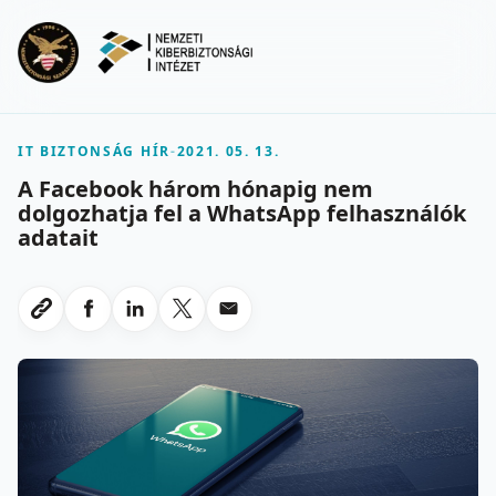
Ugrás a fő tartalomra
Menu
IT BIZTONSÁG HÍR
-
2021. 05. 13.
A Facebook három hónapig nem
dolgozhatja fel a WhatsApp felhasználók
adatait
Megosztas Facebookon
Megosztas LinkedInen
Megosztas X-en
Megosztas emailben
Link masolasa