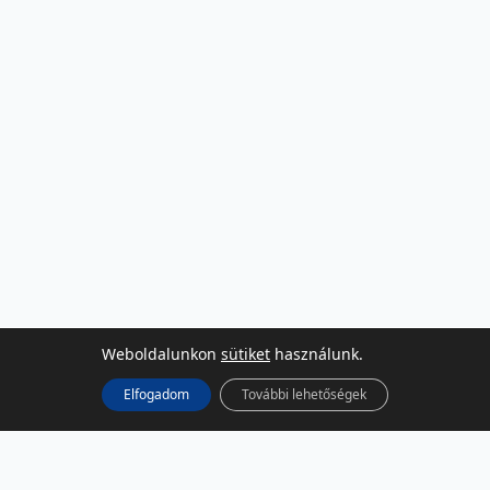
Weboldalunkon
sütiket
használunk.
Elfogadom
További lehetőségek