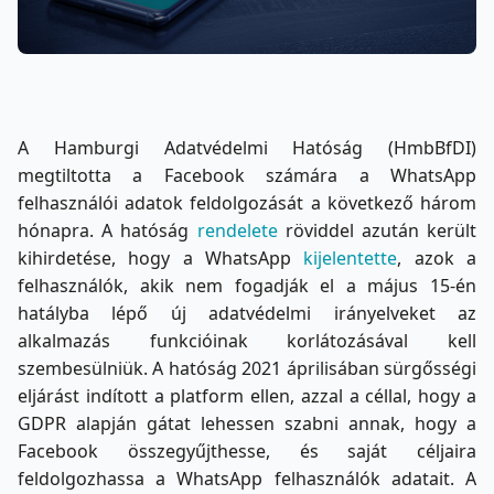
A Hamburgi Adatvédelmi Hatóság (HmbBfDI)
megtiltotta a Facebook számára a WhatsApp
felhasználói adatok feldolgozását a következő három
hónapra. A hatóság
rendelete
röviddel azután került
kihirdetése, hogy a WhatsApp
kijelentette
, azok a
felhasználók, akik nem fogadják el a május 15-én
hatályba lépő új adatvédelmi irányelveket az
alkalmazás funkcióinak korlátozásával kell
szembesülniük. A hatóság 2021 áprilisában sürgősségi
eljárást indított a platform ellen, azzal a céllal, hogy a
GDPR alapján gátat lehessen szabni annak, hogy a
Facebook összegyűjthesse, és saját céljaira
feldolgozhassa a WhatsApp felhasználók adatait. A