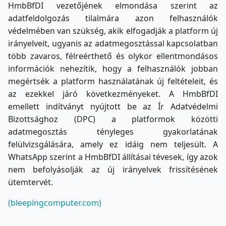
HmbBfDI vezetőjének elmondása szerint az
adatfeldolgozás tilalmára azon felhasználók
védelmében van szükség, akik elfogadják a platform új
irányelveit, ugyanis az adatmegosztással kapcsolatban
több zavaros, félreérthető és olykor ellentmondásos
információk nehezítik, hogy a felhasználók jobban
megértsék a platform használatának új feltételeit, és
az ezekkel járó következményeket. A HmbBfDI
emellett indítványt nyújtott be az Ír Adatvédelmi
Bizottsághoz (DPC) a platformok közötti
adatmegosztás tényleges gyakorlatának
felülvizsgálására, amely ez idáig nem teljesült. A
WhatsApp szerint a HmbBfDI állításai tévesek, így azok
nem befolyásolják az új irányelvek frissítésének
ütemtervét.
(bleepingcomputer.com)