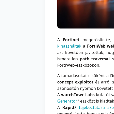
A
Fortinet
megerősítette
kihasználtak
a
FortiWeb web
azt követően javították, h
ismeretlen
path traversal 
FortiWeb-eszközökön.
A támadásokat elsőként a
D
concept exploitot
és arról 
azonosítón nyomon követett s
A
watchTowr Labs
kutatói s
Generator
” eszközt is kiadta
A
Rapid7
tájékoztatása sze
megerősítette, hogy a nyilv