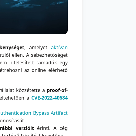
ékenységet
, amelyet
aktívan
rziói ellen. A sebezhetőséget
nem hitelesített támadók egy
étrehozni az online elérhető
állalat közzétette a
proof-of-
feltehetően a
CVE-2022-40684
uthentication Bypass Artifact
zonosítását.
rábbi verzióit
érinti. A cég
a
történő frissítést követően.