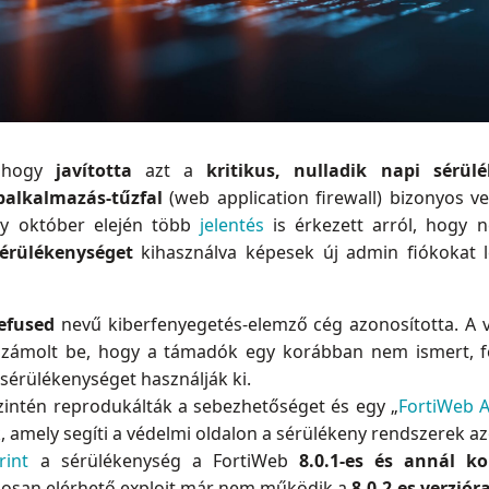
, hogy
javította
azt a
kritikus, nulladik napi sérül
alkalmazás-tűzfal
(web application firewall) bizonyos ve
ogy október elején több
jelentés
is érkezett arról, hogy 
sérülékenységet
kihasználva képesek új admin fiókokat l
efused
nevű kiberfenyegetés-elemző cég azonosította. A v
számolt be, hogy a támadók egy korábban nem ismert, 
érülékenységet használják ki.
zintén reprodukálták a sebezhetőséget és egy „
FortiWeb A
k, amely segíti a védelmi oldalon a sérülékeny rendszerek a
rint
a sérülékenység a FortiWeb
8.0.1-es és annál ko
ánosan elérhető exploit már nem működik a
8.0.2-es verziór