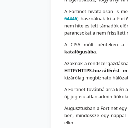
A Fortinet hivatalosan is 
64446
) használnak ki a For
nem hitelesített támadók elő
parancsokat a nem frissített
A CISA múlt pénteken a C
katalógusába
.
Azoknak a rendszergazdáknak,
HTTP/HTTPS-hozzáférést m
kizárólag megbízható hálóza
A Fortinet továbbá arra kéri 
új, jogosulatlan admin fiókok
Augusztusban a Fortinet egy 
ben, mindössze egy nappal a
ellen.