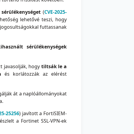
ú
sérülékenységet
(
CVE-2025-
hetőség lehetővé teszi, hogy
 jogosultságokkal futtassanak
ihasznált sérülékenységek
t javasolják, hogy
tiltsák le a
n
és korlátozzák az elérést
gálják át a naplóállományokat
a.
25-25256
) javított a FortiSIEM-
szlelt a Fortinet SSL-VPN-ek