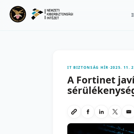
Ugrás a fő tartalomra
IT BIZTONSÁG HÍR
-
2025. 11. 2
A Fortinet jav
sérülékenysé
Megosztas Faceboo
Megosztas Li
Megoszt
Me
Link masolasa