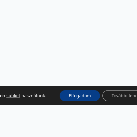
kon
sütiket
használunk.
Elfogadom
További leh
KÖZÖSSÉGI MÉDIA