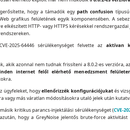
megerősítette, hogy a támadók egy
path confusion
típus
tiWeb grafikus felületének egyik komponensében. A sebez
re elkészített HTTP- vagy HTTPS kérésekkel rendszergazdai
 rendszereken.
VE-2025-64446 sérülékenységet felvette az
aktívan k
 akik azonnal nem tudnak frissíteni a 8.0.2-es verzióra, az
inden internet felől elérhető menedzsment felülete
tokra.
az ügyfeleket, hogy
ellenőrizzék konfigurációjukat
és vizs
ra vagy más váratlan módosításokra utaló jelek után kutatv
másik kritikus parancs-injektálási sérülékenységet (
CVE-20
zután, hogy a GreyNoise jelentős brute-force aktivitást é