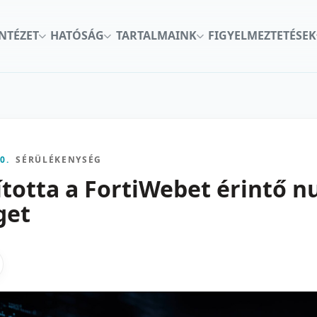
INTÉZET
HATÓSÁG
TARTALMAINK
FIGYELMEZTETÉSEK
0.
SÉRÜLÉKENYSÉG
ította a FortiWebet érintő n
get
kon
nkedInen
as X-en
gosztas emailben