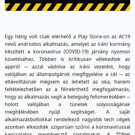
Egy hétig volt csak elérhető a Play Store-on az AC19
nevű androidos alkalmazás, amelyet az iráni kormány
készített a koronavírus (COVID-19) járvány nyomon
követéséhez. Többen is kritikusan vélekedtek az
appról ─ azzal vádolva az iráni vezetést, hogy
valójában az állampolgárok megfigyelése a cél ─ az
eltávolításnak mégsem ez lehetett az oka, hanem
feltételezhetően az a félreérthető megfogalmazás,
hogy az alkalmazás segít a betegség felismerésében ─
holott valójában a tünetek súlyosságának
megítélésében nyújt segítséget. A saját
alkalmazásboltokkal rendelkező nagyobb tech cégek
azonban elkezdték szigorúan szűrni a koronavírussal
kapcsolatos megtévesztő tartalmakat. A ZDNet