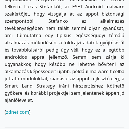
felkérte Lukas Stefankót, az ESET Android malware
szakértőjét, hogy vizsgálja át az appot biztonsági
szempontból. Stefanko az alkalmazás
tevékenységében nem talált semmi olyan gyanúsat,
ami túlmutatna egy tipikus egészségügyi témájú
alkalmazás működésén, a földrajzi adatok gyűjtéséről
és továbbításáról pedig úgy véli, hogy ez a legtöbb
androidos appra jellemző. Semmi sem zárja ki
ugyanakkor, hogy később ne lehetne bővíteni az
alkalmazás képességeit újabb, például malware-t célba
juttató modulokkal, ráadásul az appot fejlesztő cég, a
Smart Land Strategy iráni hírszerzéshez köthető
gyökerei és korábbi projektjei sem jelentenek éppen jó
ajánlólevelet.
(
zdnet.com
)