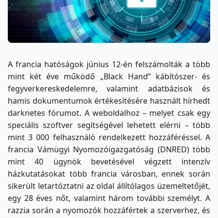
A francia hatóságok június 12-én felszámolták a több
mint két éve működő „Black Hand” kábítószer- és
fegyverkereskedelemre, valamint adatbázisok és
hamis dokumentumok értékesítésére használt hírhedt
darknetes fórumot. A weboldalhoz – melyet csak egy
speciális szoftver segítségével lehetett elérni – több
mint 3 000 felhasználó rendelkezett hozzáféréssel. A
francia Vámügyi Nyomozóigazgatóság (DNRED) több
mint 40 ügynök bevetésével végzett intenzív
házkutatásokat több francia városban, ennek során
sikerült letartóztatni az oldal állítólagos üzemeltetőjét,
egy 28 éves nőt, valamint három további személyt. A
razzia során a nyomozók hozzáfértek a szerverhez, és