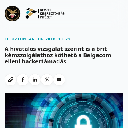
Ugrás a fő tartalomra
Menu
IT BIZTONSÁG HÍR
-
2018. 10. 29.
A hivatalos vizsgálat szerint is a brit
kémszolgálathoz köthető a Belgacom
elleni hackertámadás
Megosztas Facebookon
Megosztas LinkedInen
Megosztas X-en
Megosztas emailben
Link masolasa