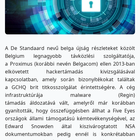
A De Standaard nevű belga újság részleteket közölt
Belgium legnagyobb távközlési szolgáltatója,
a Proximus (korábbi nevén Belgacom) ellen 2013-ban
elkövetett hackertámadás kivizsgálásával
kapcsolatban, amely során bizonyítékokat találtak
a GCHQ brit titkosszolgálat érintettségére. A cég
infrastruktúrája malware (Regin)
támadás áldozatává vált, amelyről már korábban
gyanították, hogy összefüggésben állhat a Five Eyes
országok állami támogatású kémtevékenységével, az
Edward Snowden által kiszivárogtatott NSA
dokumentumokban pedig ennél is konkrétabban