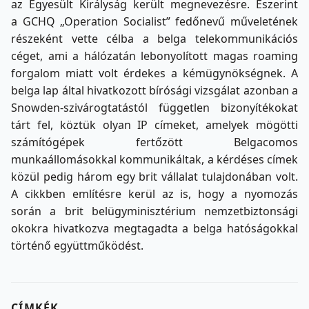
az Egyesült Királyság került megnevezésre. Eszerint
a GCHQ „Operation Socialist” fedőnevű műveletének
részeként vette célba a belga telekommunikációs
céget, ami a hálózatán lebonyolított magas roaming
forgalom miatt volt érdekes a kémügynökségnek. A
belga lap által hivatkozott bírósági vizsgálat azonban a
Snowden-szivárogtatástól független bizonyítékokat
tárt fel, köztük olyan IP címeket, amelyek mögötti
számítógépek fertőzött Belgacomos
munkaállomásokkal kommunikáltak, a kérdéses címek
közül pedig három egy brit vállalat tulajdonában volt.
A cikkben említésre kerül az is, hogy a nyomozás
során a brit belügyminisztérium nemzetbiztonsági
okokra hivatkozva megtagadta a belga hatóságokkal
történő együttműködést.
CÍMKÉK