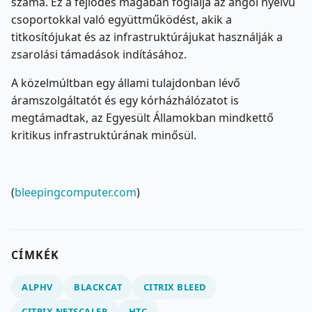
száma. Ez a fejlődés magában foglalja az angol nyelvű
csoportokkal való együttműködést, akik a
titkosítójukat és az infrastruktúrájukat használják a
zsarolási támadások indításához.
A közelmúltban egy állami tulajdonban lévő
áramszolgáltatót és egy kórházhálózatot is
megtámadtak, az Egyesült Államokban mindkettő
kritikus infrastruktúrának minősül.
(
bleepingcomputer.com
)
CÍMKÉK
ALPHV
BLACKCAT
CITRIX BLEED
CITRIX NETSCALER
HTC