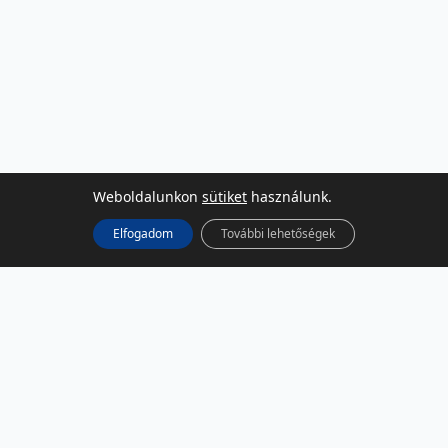
Weboldalunkon
sütiket
használunk.
Elfogadom
További lehetőségek
KÖZÖSSÉGI MÉDIA
Facebook
LinkedIn