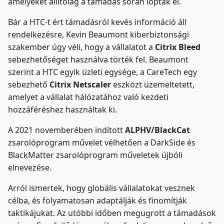
amelyeket állítólag a támadás során loptak el.
Bár a HTC-t ért támadásról kevés információ áll
rendelkezésre, Kevin Beaumont kiberbiztonsági
szakember úgy véli, hogy a vállalatot a
Citrix Bleed
sebezhetőséget használva törték fel. Beaumont
szerint a HTC egyik üzleti egysége, a CareTech egy
sebezhető
Citrix Netscaler
eszközt üzemeltetett,
amelyet a vállalat hálózatához való kezdeti
hozzáféréshez használtak ki.
A 2021 novemberében indított
ALPHV/BlackCat
zsarolóprogram művelet vélhetően a DarkSide és
BlackMatter zsarolóprogram műveletek újbóli
elnevezése.
Arról ismertek, hogy globális vállalatokat vesznek
célba, és folyamatosan adaptálják és finomítják
taktikájukat. Az utóbbi időben megugrott a támadások