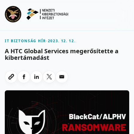
Ugrás a fő tartalomra
Menu
IT BIZTONSÁG HÍR
-
2023. 12. 12.
A HTC Global Services megerősítette a
kibertámadást
Megosztas Facebookon
Megosztas LinkedInen
Megosztas X-en
Megosztas emailben
Link masolasa