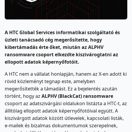
A HTC Global Services informatikai szolgáltató és
üzleti tanácsadó cég megerősítette, hogy
kibertámadás érte őket, miután az ALPHV
ransomware csoport elkezdte kiszivárogtatni az
ellopott adatok képernyőfotóit.
A HTC nem a vállalat honlapján, hanem az X-en adott ki
rövid közleményt tegnap este, amelyben
megerősítették a támadást. Ez a bejelentés azután
történt, hogy az
ALPHV (BlackCat) ransomware
csoport az adatszivárgási oldalukon listázta a HTC-t, az
állítólag ellopott adatok képernyőfotóival együtt. A
kiszivárgott adatok között útlevelek, kapcsolati listák,
e-mailek és bizalmas dokumentumok szerepelnek,