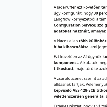
A JadePuffer ezt követően
tar
úgy konfigurált, hogy
30 per
Langflow környezetből a tá
Configuration Service) szol
adatokat használt
, amelyek
A Nacos ellen
több különböző
hiba kihasználása
, ami jogo
Ezt követően az AI-ügynök
ko
komponenst
. A kutatók meg
titkosított
, majd törölte azok
A zsarolóüzenet szerint az a
állításnak tartják. Vélemény
képviselő AES-128-ECB titko
véletlenszerűen generálta
,
Érdekes részlet, hogy a vált