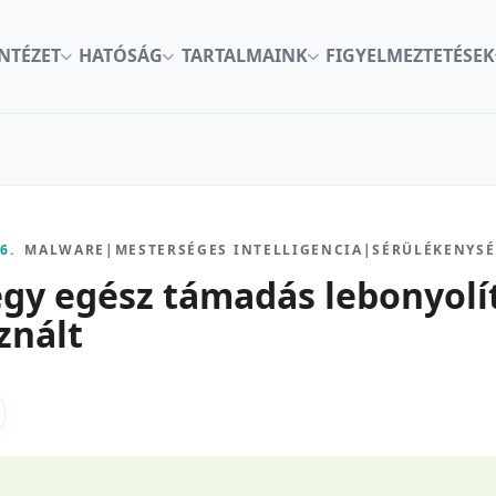
INTÉZET
HATÓSÁG
TARTALMAINK
FIGYELMEZTETÉSEK
6.
MALWARE
|
MESTERSÉGES INTELLIGENCIA
|
SÉRÜLÉKENYS
egy egész támadás lebonyolí
znált
kon
nkedInen
as X-en
gosztas emailben