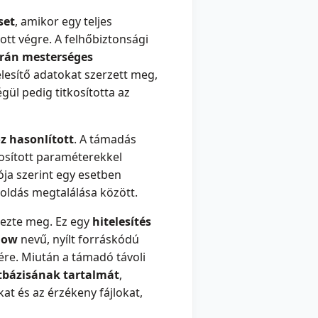
set
, amikor egy teljes
ott végre. A felhőbiztonsági
orán mesterséges
elesítő adatokat szerzett meg,
égül pedig titkosította az
 hasonlított
. A támadás
dosított paraméterekkel
ója szerint egy esetben
oldás megtalálása között.
ezte meg. Ez egy
hitelesítés
low
nevű, nyílt forráskódú
re. Miután a támadó távoli
tbázisának tartalmát
,
at és az érzékeny fájlokat,