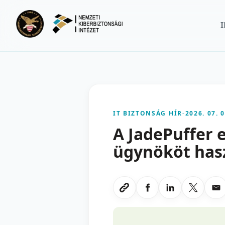
Ugrás a fő tartalomra
IT BIZTONSÁG HÍR
-
2026. 07. 0
A JadePuffer 
ügynököt has
Megosztas Faceboo
Megosztas Li
Megoszt
Me
Link masolasa