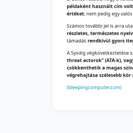
példaként használt cím volt
értéket
, nem pedig egy valós
Számos további jel is arra uta
részletes, természetes nyel
támadás
rendkívül gyors it
A Sysdig végkövetkeztetése s
threat actorok” (ATA-k), v
csökkenthetik a magas szin
végrehajtása szélesebb kör 
(bleepingcomputer.com)