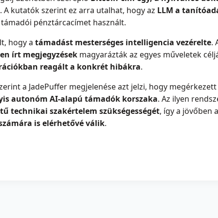
. A kutatók szerint ez arra utalhat, hogy az
LLM a tanítóad
 támadói pénztárcacímet használt.
lt, hogy a
támadást mesterséges intelligencia vezérelte
.
ven írt megjegyzések
magyarázták az egyes műveletek céljá
erációkban reagált a konkrét hibákra
.
zerint a JadePuffer megjelenése azt jelzi, hogy megérkezet
agyis autonóm AI-alapú támadók korszaka
. Az ilyen rends
tű technikai szakértelem szükségességét
, így a jövőben 
számára is elérhetővé válik
.