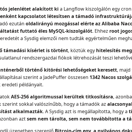
tós jelenlétet alakított ki
a Langflow kiszolgálón egy cron 
cenként kapcsolatot létesítsen a támadó infrastruktúráj
madó ezután
oldalirányú mozgással elérte az Alibaba Na
gáltatást futtató éles MySQL-kiszolgálót
. Ehhez
root jogo
 eredetét a Sysdig elemzői nem tudták egyértelműen megha
 támadási kísérlet is történt
, köztük egy
hitelesítés meg
sulatlanul rendszergazdai fiókok létrehozását teszi lehetőv
nténerből történő kitörési lehetőségeket keresett
, majd
állapításai szerint a JadePuffer összesen
1342 Nacos szolgá
 eredeti példányait.
datok
AES-256 algoritmussal kerültek titkosításra
, azonba
ük szerint sokkal valószínűbb, hogy a támadók az
alacsonyab
sítást alkalmazták
. A Sysdig azt is megállapította, hogy a
t
 azonban azt
sem nem tárolta, sem nem továbbította a t
ságdíj üzenetben szereplő
Bitcoin-cím egy, a nyilvános d