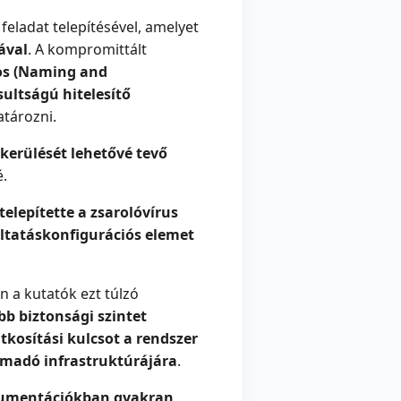
feladat telepítésével, amelyet
ával
. A kompromittált
cos (Naming and
sultságú hitelesítő
tározni.
kerülését lehetővé tevő
é.
telepítette a zsarolóvírus
ltatáskonfigurációs elemet
n a kutatók ezt túlzó
b biztonsági szintet
itkosítási kulcsot a rendszer
ámadó infrastruktúrájára
.
okumentációkban gyakran