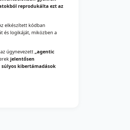
atokból reprodukálta ezt az
 Az elkészített kódban
t és logikáját, miközben a
t az úgynevezett
„agentic
zerek
jelentősen
a
súlyos kibertámadások