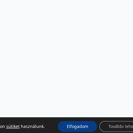
kon
sütiket
használunk.
Elfogadom
További leh