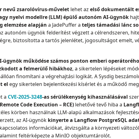
r nevű zsarolóvírus-művelet
lehet az
első dokumentált e
agy nyelvi modellre (LLM) épülő autonóm AI-ügynök
hajt
g elemzése alapján
a JadePuffer a
teljes támadási lánc s
 az autonóm ügynök felderítést végzett a célrendszeren, hit
gre, biztosította a tartós jelenlétet, jogosultságot emelt, v
I-ügynök működése számos ponton emberi operátoréhoz
zkodott a felmerülő hibákhoz
, a sikertelen lépéseket mó
nállóan finomítani a végrehajtási logikát. A Sysdig beszámol
t el
egy sikertelen bejelentkezési kísérlet és a működő meg
ét a
CVE-2025-3248
-as sérülékenység kihasználásával
szer
 (Remote Code Execution – RCE)
lehetővé tevő hiba a
Langf
éles körben használnak LLM-alapú alkalmazások fejlesztésé
zerzett, az AI-ügynök
kinyerte a Langflow PostgreSQL ada
kapcsolatos információkat, átvizsgálta a környezeti változók
 valamint feltérképezte a MinIO objektumtárolót.