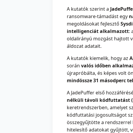
A kutatók szerint a
JadePuffe
ransomware-támadást egy
n
megoldásokat fejlesztő
Sysdi
intelligenciát alkalmazott
:
oldalirányú mozgást hajtott vé
áldozat adatait.
A kutatók kiemelik, hogy az
A
során
valós időben alkalma
újrapróbálta, és képes volt ö
mindössze 31 másodperc tel
A JadePuffer első hozzáférés
nélküli távoli kódfuttatást
keretrendszerben, amelyet sz
kódfuttatási jogosultságot s
összegyűjtötte a rendszerrel 
hitelesítő adatokat gyűjtött,