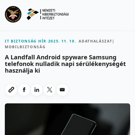
Ugrás a fő tartalomra
Menu
IT BIZTONSÁG HÍR
-
2025. 11. 10.
ADATHALÁSZAT
|
MOBILBIZTONSÁG
A Landfall Android spyware Samsung
telefonok nulladik napi sérülékenységét
használja ki
Megosztas Facebookon
Megosztas LinkedInen
Megosztas X-en
Megosztas emailben
Link masolasa