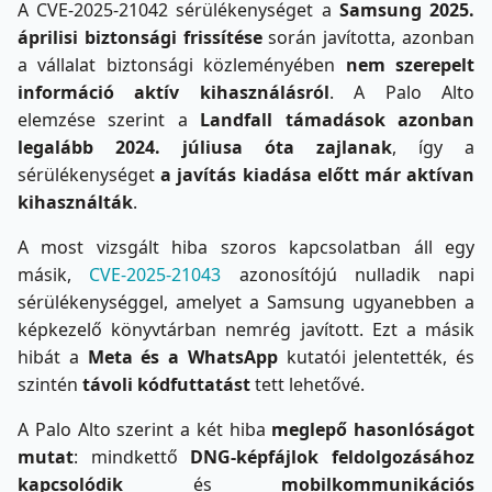
A CVE-2025-21042 sérülékenységet a
Samsung 2025.
áprilisi biztonsági frissítése
során javította, azonban
a vállalat biztonsági közleményében
nem szerepelt
információ aktív kihasználásról
. A Palo Alto
elemzése szerint a
Landfall támadások azonban
legalább 2024. júliusa óta zajlanak
, így a
sérülékenységet
a javítás kiadása előtt már aktívan
kihasználták
.
A most vizsgált hiba szoros kapcsolatban áll egy
másik,
CVE-2025-21043
azonosítójú nulladik napi
sérülékenységgel, amelyet a Samsung ugyanebben a
képkezelő könyvtárban nemrég javított. Ezt a másik
hibát a
Meta és a WhatsApp
kutatói jelentették, és
szintén
távoli kódfuttatást
tett lehetővé.
A Palo Alto szerint a két hiba
meglepő hasonlóságot
mutat
: mindkettő
DNG-képfájlok feldolgozásához
kapcsolódik
és
mobilkommunikációs