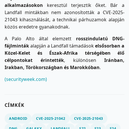
alkalmazásokon
keresztül terjesztik őket. Bár a
Landfall mintákban nem azonosították a CVE-2025-
21043 kihasználását, a technikai párhuzamok alapján
közös eredetre gyanakodnak.
A Palo Alto által elemzett
rosszindulatú DNG-
fájlminták
alapján a Landfall támadások
elsősorban a
Közel-Kelet és Észak-Afrika térségében élő
célpontokat érintették
, különösen
Iránban,
Irakban, Törökországban és Marokkóban
.
(securityweek.com)
CÍMKÉK
ANDROID
CVE-2025-21042
CVE-2025-21043
DNG
GALAXY
LANDFALL
S22
S23
S24