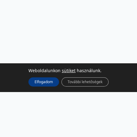
Weboldalunkon
sütiket
használunk.
Elfogadom
További lehetőségek
KÖZÖSSÉGI MÉDIA
Facebook