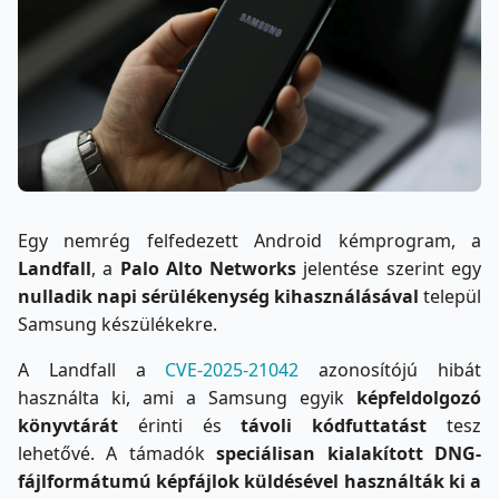
Egy nemrég felfedezett Android kémprogram, a
Landfall
, a
Palo Alto Networks
jelentése szerint egy
nulladik napi sérülékenység kihasználásával
települ
Samsung készülékekre.
A Landfall a
CVE-2025-21042
azonosítójú hibát
használta ki, ami a Samsung egyik
képfeldolgozó
könyvtárát
érinti és
távoli kódfuttatást
tesz
lehetővé. A támadók
speciálisan kialakított DNG-
fájlformátumú képfájlok küldésével használták ki a