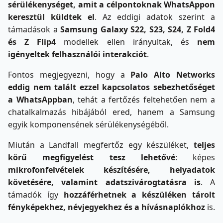
sérülékenységet, amit a célpontoknak WhatsAppon
keresztül küldtek el
. Az eddigi adatok szerint a
támadások a
Samsung Galaxy S22, S23, S24, Z Fold4
és Z Flip4
modellek ellen irányultak, és
nem
igényeltek felhasználói interakciót
.
Fontos megjegyezni, hogy a
Palo Alto Networks
eddig nem talált ezzel kapcsolatos sebezhetőséget
a WhatsAppban
, tehát a fertőzés feltehetően nem a
chatalkalmazás hibájából ered, hanem a Samsung
egyik komponensének sérülékenységéből.
Miután a Landfall megfertőz egy készüléket,
teljes
körű megfigyelést tesz lehetővé
: képes
mikrofonfelvételek készítésére, helyadatok
követésére, valamint adatszivárogtatásra is
. A
támadók így
hozzáférhetnek a készüléken tárolt
fényképekhez, névjegyekhez és a hívásnaplókhoz
is.