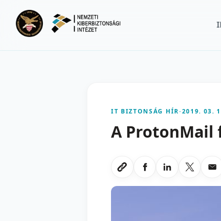
Ugrás a fő tartalomra
IT BIZTONSÁG HÍR
-
2019. 03. 1
A ProtonMail 
Megosztas Faceboo
Megosztas Li
Megoszt
Me
Link masolasa