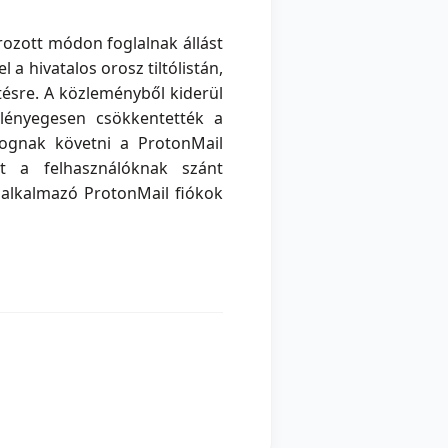
rozott módon foglalnak állást
a hivatalos orosz tiltólistán,
etésre. A közleményből kiderül
 lényegesen csökkentették a
fognak követni a ProtonMail
at a felhasználóknak szánt
t alkalmazó ProtonMail fiókok