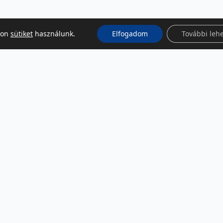
kon
sütiket
használunk.
Elfogadom
További leh
KÖZÖSSÉGI MÉDIA
Facebook
LinkedIn
Instagram
Podcast
RSS