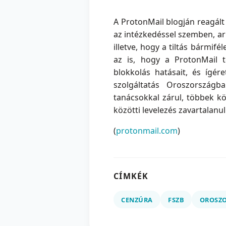
A ProtonMail blogján reagált 
az intézkedéssel szemben, arr
illetve, hogy a tiltás bármif
az is, hogy a ProtonMail t
blokkolás hatásait, és ígé
szolgáltatás Oroszországb
tanácsokkal zárul, többek kö
közötti levelezés zavartalanu
(
protonmail.com
)
CÍMKÉK
CENZÚRA
FSZB
OROSZ