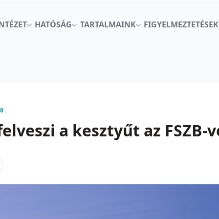
INTÉZET
HATÓSÁG
TARTALMAINK
FIGYELMEZTETÉSEK
8.
felveszi a kesztyűt az FSZB-
kon
nkedInen
as X-en
gosztas emailben