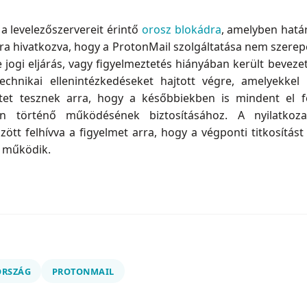
a levelezőszervereit érintő
orosz blokádra
, amelyben hatá
a hivatkozva, hogy a ProtonMail szolgáltatása nem szerepel 
éle jogi eljárás, vagy figyelmeztetés hiányában került bevez
echnikai ellenintézkedéseket hajtott végre, amelyekkel
retet tesznek arra, hogy a későbbiekben is mindent el 
an történő működésének biztosításához. A nyilatkoz
zött felhívva a figyelmet arra, hogy a végponti titkosítás
l működik.
ORSZÁG
PROTONMAIL