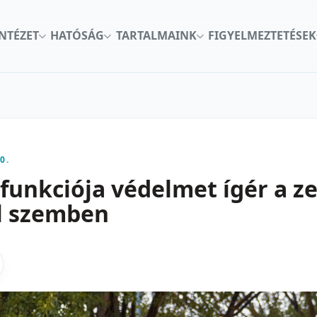
INTÉZET
HATÓSÁG
TARTALMAINK
FIGYELMEZTETÉSEK
0.
funkciója védelmet ígér a ze
l szemben
kon
nkedInen
as X-en
gosztas emailben