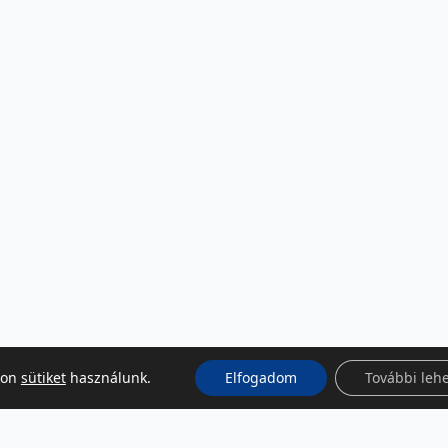
kon
sütiket
használunk.
Elfogadom
További leh