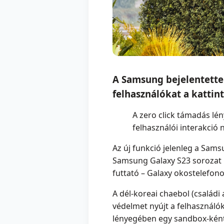
A Samsung bejelentette
felhasználókat a kattin
A zero click támadás lé
felhasználói interakció 
Az új funkció jelenleg a Sam
Samsung Galaxy S23 sorozat ké
futtató – Galaxy okostelefono
A dél-koreai chaebol (családi
védelmet nyújt a felhasználók
lényegében egy sandbox-ként