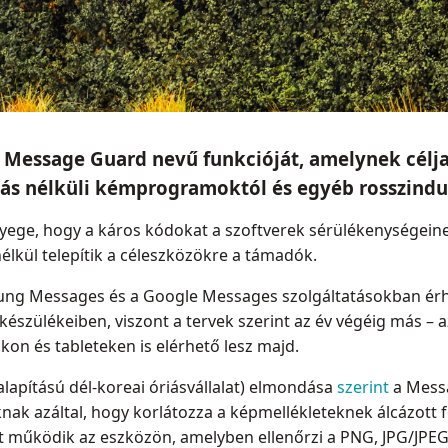
 Message Guard nevű funkcióját, amelynek célj
tás nélküli kémprogramoktól és egyéb rosszindul
nyege, hogy a káros kódokat a szoftverek sérülékenységeine
nélkül telepítik a céleszközökre a támadók.
sung Messages és a Google Messages szolgáltatásokban érh
szülékeiben, viszont a tervek szerint az év végéig más – a
kon és tableteken is elérhető lesz majd.
 alapítású dél-koreai óriásvállalat) elmondása
szerint
a Mess
nak azáltal, hogy korlátozza a képmellékleteknek álcázott 
 működik az eszközön, amelyben ellenőrzi a PNG, JPG/JPE