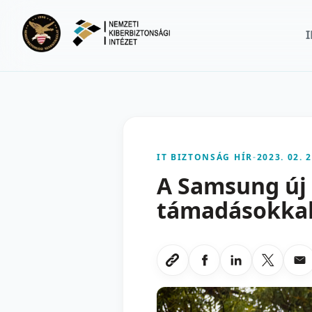
Ugrás a fő tartalomra
IT BIZTONSÁG HÍR
-
2023. 02. 2
A Samsung új 
támadásokka
Megosztas Faceboo
Megosztas Li
Megoszt
Me
Link masolasa