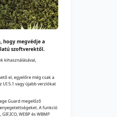
a, hogy megvédje a
atú szoftverektől.
k kihasználásával,
ető el, egyelőre még csak a
z UI 5.1 vagy újabb verziókat
age Guard megelőző
fenyegetettségeket. A funkció
G, GIF,ICO, WEBP és WBMP