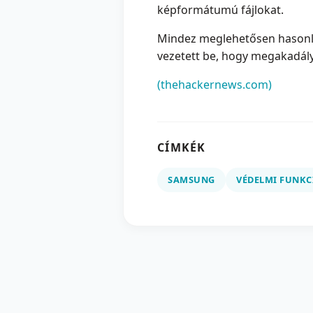
képformátumú fájlokat.
Mindez meglehetősen hasonl
vezetett be, hogy megakadály
(thehackernews.com)
CÍMKÉK
SAMSUNG
VÉDELMI FUNKC