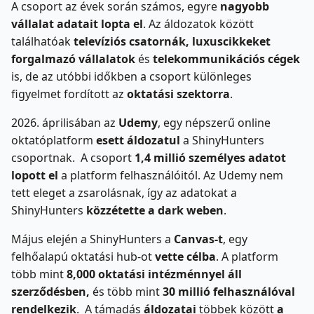
A csoport az évek során számos, egyre
nagyobb
vállalat adatait lopta el
. Az áldozatok között
találhatóak
televíziós csatornák, luxuscikkeket
forgalmazó vállalatok
és
telekommunikációs cégek
is, de az utóbbi időkben a csoport különleges
figyelmet fordított az
oktatási szektorra
.
2026. áprilisában az
Udemy
, egy népszerű online
oktatóplatform
esett áldozatul
a ShinyHunters
csoportnak. A csoport
1,4 millió személyes adatot
lopott el
a platform felhasználóitól. Az Udemy nem
tett eleget a zsarolásnak, így az adatokat a
ShinyHunters
közzétette a dark weben
.
Május elején a ShinyHunters a
Canvas-t
, egy
felhőalapú oktatási hub-ot
vette célba
. A platform
több mint
8,000 oktatási intézménnyel áll
szerződésben,
és több mint
30 millió felhasználóval
rendelkezik
. A támadás
áldozatai
többek között
a