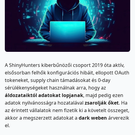
A ShinyHunters kiberbűnözői csoport 2019 óta aktív,
elsősorban felhők konfigurációs hibáit, ellopott OAuth
tokeneket, supply chain támadásokat és 0-day
sérülékenységeket használnak arra, hogy az
áldozataiktól adatokat lopjanak
, majd pedig ezen
adatok nyilvánosságra hozatalával
zsarolják őket
. Ha
az érintett vállalatok nem fizetik ki a követelt összeget,
akkor a megszerzett adatokat a
dark weben
árverezik
el.