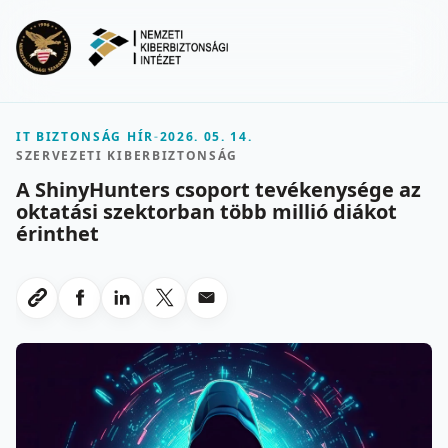
Ugrás a fő tartalomra
Menu
IT BIZTONSÁG HÍR
-
2026. 05. 14.
SZERVEZETI KIBERBIZTONSÁG
A ShinyHunters csoport tevékenysége az
oktatási szektorban több millió diákot
érinthet
Megosztas Facebookon
Megosztas LinkedInen
Megosztas X-en
Megosztas emailben
Link masolasa