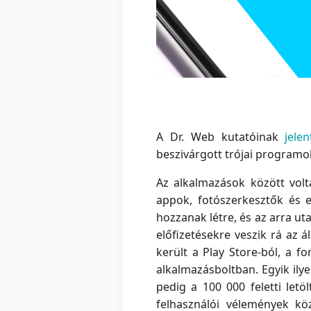
A Dr. Web kutatóinak
jele
beszivárgott trójai programo
Az alkalmazások között volt
appok, fotószerkesztők és e
hozzanak létre, és az arra ut
előfizetésekre veszik rá az 
került a Play Store-ból, a f
alkalmazásboltban. Egyik ilye
pedig a 100 000 feletti letöl
felhasználói vélemények köz