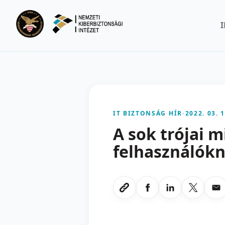
Ugrás a fő tartalomra
IT BIZTONSÁG HÍR
-
2022. 03. 1
A sok trójai m
felhasználók
Megosztas Faceboo
Megosztas Li
Megoszt
Me
Link masolasa