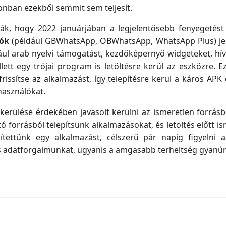
zonban ezekből semmit sem teljesít.
ták, hogy 2022 januárjában a legjelentősebb fenyegetés
ók
(például GBWhatsApp, OBWhatsApp, WhatsApp Plus) jele
dául arab nyelvi támogatást, kezdőképernyő widgeteket, hí
ett egy trójai program is letöltésre kerül az eszközre. E
 frissítse az alkalmazást, így telepítésre kerül a káros AP
lhasználókat.
lkerülése érdekében javasolt kerülni az ismeretlen forrásb
ó forrásból telepítsünk alkalmazásokat, és letöltés előtt 
pítettünk egy alkalmazást, célszerű pár napig figyelni
tes adatforgalmunkat, ugyanis a amgasabb terheltség gyanúr