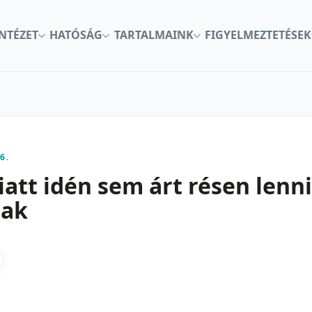
INTÉZET
HATÓSÁG
TARTALMAINK
FIGYELMEZTETÉSEK
6.
iatt idén sem árt résen lenn
nak
kon
nkedInen
as X-en
gosztas emailben