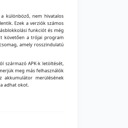
t a különböző, nem hivatalos
ntik. Ezek a verziók számos
vásblokkolási funkciót és még
zt követően a trójai program
K csomag, amely rosszindulatú
ól származó APK-k letöltését,
ismerjük meg más felhasználók
 az akkumulátor merülésének
a adhat okot.