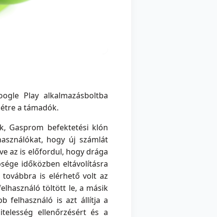
ogle Play alkalmazásboltba
létre a támadók.
ok, Gasprom befektetési klón
használókat, hogy új számlát
ve az is előfordul, hogy drága
bsége időközben eltávolításra
 továbbra is elérhető volt az
elhasználó töltött le, a másik
b felhasználó is azt állítja a
itelesség ellenőrzésért és a