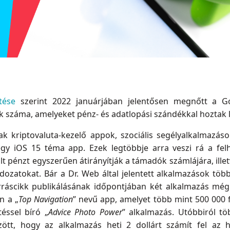
ntése
szerint 2022 januárjában jelentősen megnőtt a Go
k száma, amelyeket pénz- és adatlopási szándékkal hoztak 
ak kriptovaluta-kezelő appok, szociális segélyalkalmazás
gy iOS 15 téma app. Ezek legtöbbje arra veszi rá a fel
alt pénzt egyszerűen átirányítják a támadók számlájára, illet
áldozatokat. Bár a Dr. Web által jelentett alkalmazások töb
orráscikk publikálásának időpontjában két alkalmazás még
n a „
Top Navigation
” nevű app, amelyet több mint 500 000 f
téssel bíró „
Advice Photo Power
” alkalmazás. Utóbbiról töb
ött, hogy az alkalmazás heti 2 dollárt számít fel az h