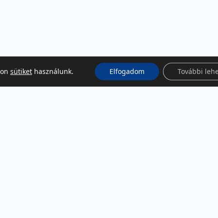
kon
sütiket
használunk.
Elfogadom
További leh
KÖZÖSSÉGI MÉDIA
Facebook
LinkedIn
Instagram