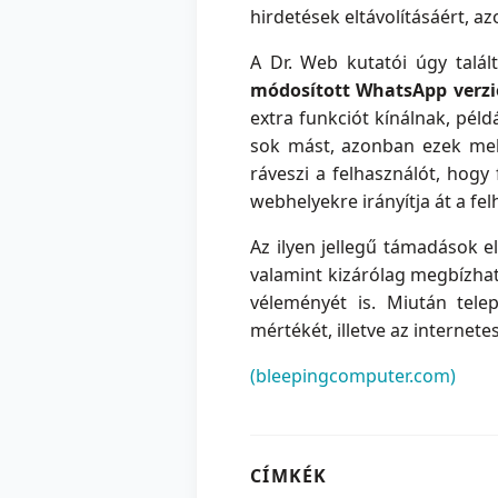
hirdetések eltávolításáért, a
A Dr. Web kutatói úgy talál
módosított
WhatsApp verzi
extra funkciót kínálnak, pél
sok mást, azonban ezek mell
ráveszi a felhasználót, hogy
webhelyekre irányítja át a fe
Az ilyen jellegű támadások e
valamint kizárólag megbízhat
véleményét is. Miután tele
mértékét, illetve az interne
(bleepingcomputer.com)
CÍMKÉK