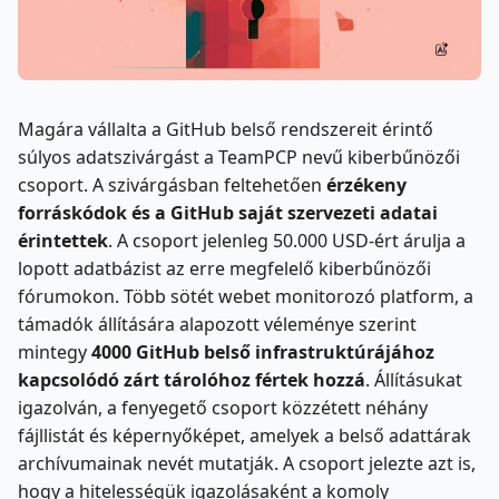
Magára vállalta a GitHub belső rendszereit érintő
súlyos adatszivárgást a TeamPCP nevű kiberbűnözői
csoport. A szivárgásban feltehetően
érzékeny
forráskódok és a GitHub saját szervezeti adatai
érintettek
. A csoport jelenleg 50.000 USD-ért árulja a
lopott adatbázist az erre megfelelő kiberbűnözői
fórumokon. Több sötét webet monitorozó platform, a
támadók állítására alapozott véleménye szerint
mintegy
4000 GitHub belső infrastruktúrájához
kapcsolódó zárt tárolóhoz fértek hozzá
. Állításukat
igazolván, a fenyegető csoport közzétett néhány
fájllistát és képernyőképet, amelyek a belső adattárak
archívumainak nevét mutatják. A csoport jelezte azt is,
hogy a hitelességük igazolásaként a komoly