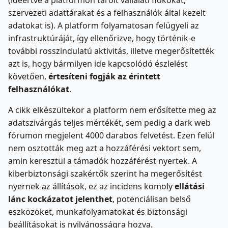
(ideértve a platformon tárolt vállalati fiókokat,
szervezeti adattárakat és a felhasználók által kezelt
adatokat is). A platform folyamatosan felügyeli az
infrastruktúráját, így ellenőrizve, hogy történik-e
további rosszindulatú aktivitás, illetve megerősítették
azt is, hogy bármilyen ide kapcsolódó észlelést
követően,
értesíteni fogják
az
érintett
felhasználókat
.
A cikk elkészültekor a platform nem erősítette meg az
adatszivárgás teljes mértékét, sem pedig a dark web
fórumon megjelent 4000 darabos felvetést. Ezen felül
nem osztották meg azt a hozzáférési vektort sem,
amin keresztül a támadók hozzáférést nyertek. A
kiberbiztonsági szakértők szerint ha megerősítést
nyernek az állítások, ez az incidens komoly
ellátási
lánc kockázatot jelenthet
, potenciálisan belső
eszközöket, munkafolyamatokat és biztonsági
beállításokat is nyilvánosságra hozva.