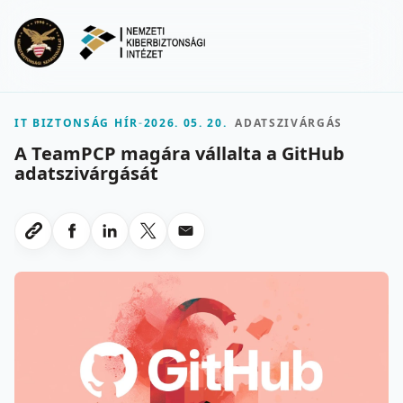
Ugrás a fő tartalomra
Menu
IT BIZTONSÁG HÍR
-
2026. 05. 20.
ADATSZIVÁRGÁS
A TeamPCP magára vállalta a GitHub
adatszivárgását
Megosztas Facebookon
Megosztas LinkedInen
Megosztas X-en
Megosztas emailben
Link masolasa