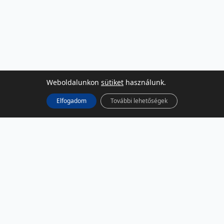
Weboldalunkon
sütiket
használunk.
Elfogadom
További lehetőségek
KÖZÖSSÉGI MÉDIA
Facebook
LinkedIn