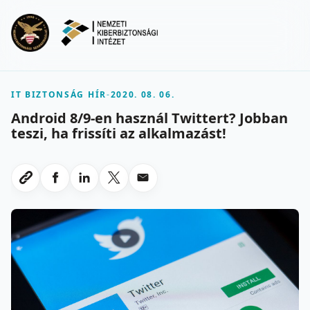
Ugrás a fő tartalomra
Menu
IT BIZTONSÁG HÍR
-
2020. 08. 06.
Android 8/9-en használ Twittert? Jobban
teszi, ha frissíti az alkalmazást!
Megosztas Facebookon
Megosztas LinkedInen
Megosztas X-en
Megosztas emailben
Link masolasa