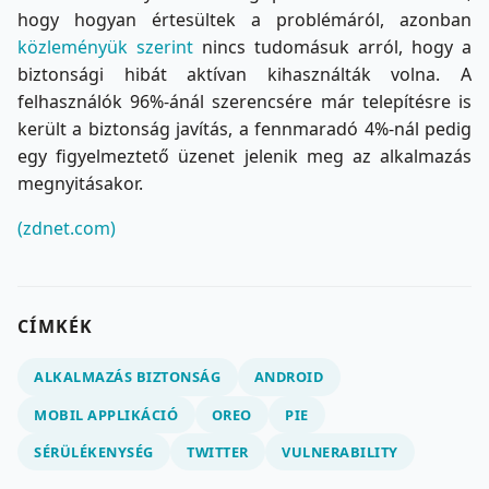
hogy hogyan értesültek a problémáról, azonban
közleményük szerint
nincs tudomásuk arról, hogy a
biztonsági hibát aktívan kihasználták volna. A
felhasználók 96%-ánál szerencsére már telepítésre is
került a biztonság javítás, a fennmaradó 4%-nál pedig
egy figyelmeztető üzenet jelenik meg az alkalmazás
megnyitásakor.
(zdnet.com)
CÍMKÉK
ALKALMAZÁS BIZTONSÁG
ANDROID
MOBIL APPLIKÁCIÓ
OREO
PIE
SÉRÜLÉKENYSÉG
TWITTER
VULNERABILITY