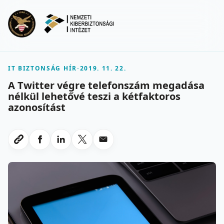
Ugrás a fő tartalomra
Menu
IT BIZTONSÁG HÍR
-
2019. 11. 22.
A Twitter végre telefonszám megadása
nélkül lehetővé teszi a kétfaktoros
azonosítást
Megosztas Facebookon
Megosztas LinkedInen
Megosztas X-en
Megosztas emailben
Link masolasa