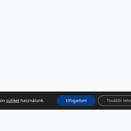
kon
sütiket
használunk.
Elfogadom
További leh
KÖZÖSSÉGI MÉDIA