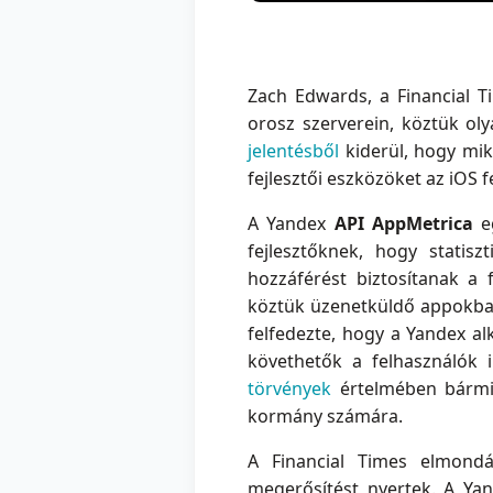
Zach Edwards, a Financial T
orosz szerverein, köztük ol
jelentésből
kiderül, hogy mik
fejlesztői eszközöket az iOS 
A Yandex
API AppMetrica
eg
fejlesztőknek, hogy statis
hozzáférést biztosítanak a
köztük üzenetküldő appokba
felfedezte, hogy a Yandex a
követhetők a felhasználók 
törvények
értelmében bármik
kormány számára.
A Financial Times elmondás
megerősítést nyertek. A Yand