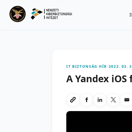
Ugrás a fő tartalomra
IT BIZTONSÁG HÍR
-
2022. 03. 3
A Yandex iOS 
Megosztas Faceboo
Megosztas Li
Megoszt
Me
Link masolasa