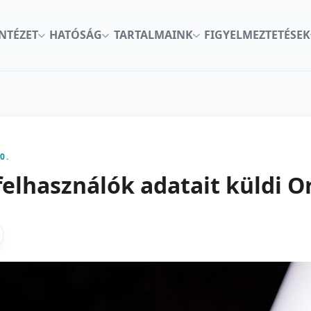
INTÉZET
HATÓSÁG
TARTALMAINK
FIGYELMEZTETÉSEK
0.
felhasználók adatait küldi 
kon
nkedInen
as X-en
gosztas emailben