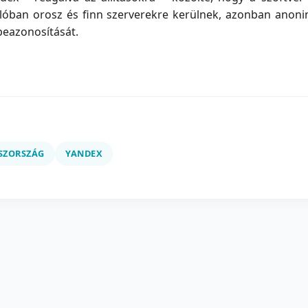
alóban orosz és finn szerverekre kerülnek, azonban anoni
beazonosítását.
SZORSZÁG
YANDEX