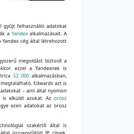
 gyűjt felhasználói adatokat
ták a
Yandex
alkalmazásait. A
 Yandex cég által létrehozott
gyszerű megoldást biztosít a
nakkor ezzel a Yandexnek is
etrica
52 000
alkalmazásban,
egtalálható. Edwards azt is
 adatokat – ami által nyomon
 is elküldi azokat. Az
orosz
egye ezen adatokat az orosz
hnológiai szakértő által is
által összegyűjtött IP címek,