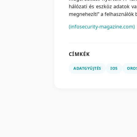
hálózati és eszköz adatok v
megnehezíti” a felhasználók 
(infosecurity-magazine.com)
CÍMKÉK
ADATGYŰJTÉS
IOS
ORO