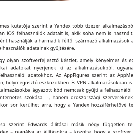
imes kutatója szerint a Yandex több tízezer alkalmazásból
yan iOS felhasználók adatait is, akik soha nem is használ
ént használják a harmadik féltől származó alkalmazások a
felhasználók adatainak gyűjtésére.
y olyan szoftverfejlesztő készlet, amely kényelmes és e
ztikai adatokat nyerjenek ki az alkalmazásukból, ugya
 felhasználói adatokhoz. Az AppFigures szerint az AppM
n, helymegosztó eszközökben és VPN alkalmazásokban is m
lkalmazásokba ágyazott kód nemcsak gyűjti a felhasználói
internetes szokásai –, hanem oroszországi szervereknek
or sor kerülhet arra, hogy a Yandex hozzáférhetővé t
a szerint Edwards állításai másik négy független tec
ex – reagálva az állításokra – közölte, hogy a szoftver 