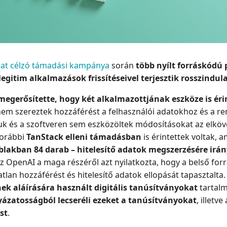
okat célzó támadási kampánya
során
több nyílt forráskódú 
 legitim alkalmazások frissítéseivel terjesztik rosszindu
egerősítette, hogy két alkalmazottjának eszköze is ér
nem szereztek hozzáférést a felhasználói adatokhoz és a ren
nuk és a szoftveren sem eszközöltek módosításokat az elkö
korábbi
TanStack elleni támadásban
is érintettek voltak,
blakban 84 darab – hitelesítő adatok megszerzésére irán
Az OpenAI a maga részéről azt nyilatkozta, hogy a belső fo
lan hozzáférést és hitelesítő adatok ellopását tapasztalta. 
ek aláírására használt digitális tanúsítványokat
tartal
yázatosságból lecseréli ezeket a tanúsítványokat
, illetve
st
.