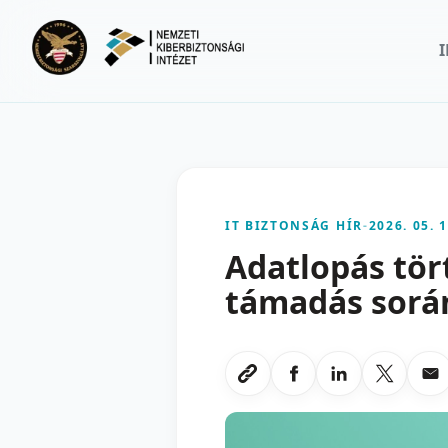
Ugrás a fő tartalomra
IT BIZTONSÁG HÍR
-
2026. 05. 1
Adatlopás tör
támadás sorá
Megosztas Faceboo
Megosztas Li
Megoszt
Me
Link masolasa