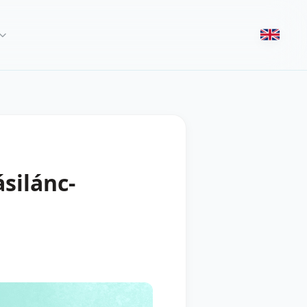
silánc-