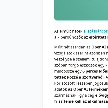
Az elmúlt hetek
ellátásilánc
a kiberbűnözők az
eltérített
Múlt hét szerdán az
OpenAI m
vizsgálatok szerint azonban 
veszélybe a szellemi tulajdo
szóban forgó eszközök egy 
mindössze egy
6 perces időa
tettek közzé a szoftverből
. 
korlátozott részében jogosulat
adatok
az OpenAI termékein
származnak, így a cég
elővig
frissítenie kell az alkalmazá