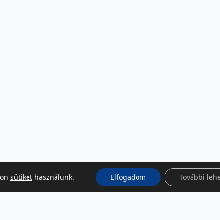
kon
sütiket
használunk.
Elfogadom
További leh