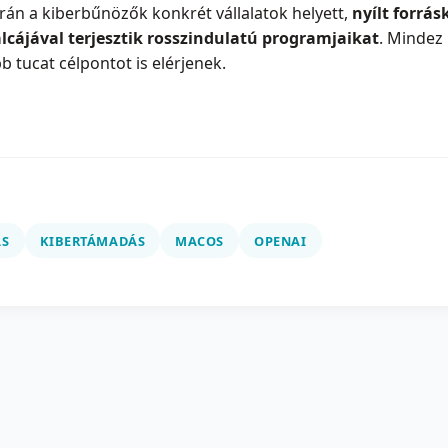
rán a kiberbűnözők konkrét vállalatok helyett,
nyílt forrá
álcájával terjesztik rosszindulatú programjaikat
. Mindez
b tucat célpontot is elérjenek.
ÁS
KIBERTÁMADÁS
MACOS
OPENAI