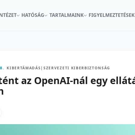
INTÉZET
HATÓSÁG
TARTALMAINK
FIGYELMEZTETÉSEK
8.
KIBERTÁMADÁS
|
SZERVEZETI KIBERBIZTONSÁG
tént az OpenAI-nál egy ellátá
n
kon
nkedInen
as X-en
gosztas emailben