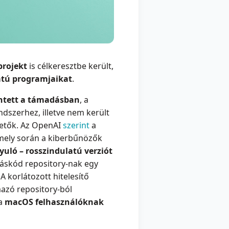
projekt
is célkeresztbe került,
latú programjaikat
.
intett a támadásban
, a
dszerhez, illetve nem került
vetők. Az OpenAI
szerint
a
 amely során a kiberbűnözők
yuló – rosszindulatú verziót
rráskód repository-nak egy
A korlátozott hitelesítő
mazó repository-ból
 a
macOS felhasználóknak