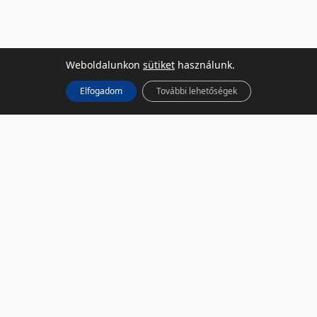
Weboldalunkon
sütiket
használunk.
Elfogadom
További lehetőségek
KÖZÖSSÉGI MÉDIA
Facebook
LinkedIn
Instagram
Podcast