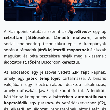
A Flashpoint kutatása szerint az
AgeoStealer
egy új,
célzottan játékosokat támadó
malware
, amely
social engineering technikákra épít. A kampányok
során a támadók
játékfejlesztői csoportnak
álcázzák
magukat, és béta tesztelésre hívják meg a kiszemelt
áldozatokat, főként Discordon keresztül.
Az áldozatok egy jelszóval védett
ZIP fájlt
kapnak,
amely egy
játék telepítőjét
tartalmazza. A bináris
valójában egy Electron-alapú desktop alkalmazás,
amely obfuszkált JavaScript kódot futtat. A letöltött
kártékony komponens a
háttérben automatikusan
kapcsolódik
egy parancs- és vezérlőszerverhez (C2),
és elkezdi az áldozat rendszerének vizsgálatát és