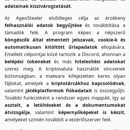
adatainak kiszivárogtatását
.
Az AgeoStealer elsődleges célja az érzékeny
felhasználói adatok begyűjtése
és továbbítása a
támadók felé. A program képes a népszerű
böngészők által elmentett jelszavak, cookie-k és
automatikusan kitöltött űrlapadatok
ellopására.
Emellett célpontjai közé tartozik a Discord, ahonnan a
belépési tokeneket
és más
hitelesítési adatokat
szerez meg. A kriptovaluta használók sincsenek
biztonságban: a malware kifejezetten keres olyan
fájlokat, amelyek a
kriptotárcákhoz kapcsolódnak
,
valamint
játékplatformok fiókadatait
is összegyűjti.
További funkcióként a rendszer egyes mappáit, így az
asztalt, a letöltéseket és a dokumentumokat
átvizsgálja
, valamint
képernyőképeket is készít
,
amelyeket szintén továbbít a vezérlőszerver felé.