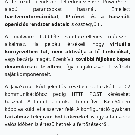
A fertőzött rendszer feltérképezésére PowerShell-
alapú parancsokat használ. Emellett
hardverinformációkat, IP-címet és a használt
operációs rendszer adatait
is összegyűjti.
A malware többféle sandbox-ellenes módszert
alkalmaz. Ha például érzékeli, hogy
virtuális
környezetben fut, nem aktiválja a fő funkciókat
,
vagy bezárja magát. Ezenkívül
további fájlokat képes
dinamikusan letölteni
, így rugalmasan frissítheti
saját komponenseit.
A JavaScript kód jelentős részben obfuszkált, a C2
kommunikációhoz pedig HTTP POST kéréseket
használ. A lopott adatokat tömörítve, Base64-ben
kódolva küldi el a szerver felé. A konfiguráció gyakran
tartalmaz Telegram bot tokeneket
is, így a támadók
valós időben is értesülhetnek a fertőzésekről.