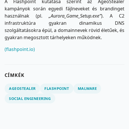
A Flashpoint kutatása szerint az AgeoStealer
kampányok során egyedi fájlneveket és brandinget
használnak (pl.
„Aurora_Game_Setup.exe”
). A C2
infrastruktúra gyakran dinamikus DNS
szolgáltatásokra épül, a domainnevek rövid életűek, és
gyakran megosztott tárhelyeken működnek.
(flashpoint.io)
CÍMKÉK
AGEOSTEALER
FLASHPOINT
MALWARE
SOCIAL ENGINEERING