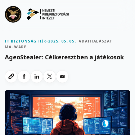
Ugrás a fő tartalomra
Menu
IT BIZTONSÁG HÍR
-
2025. 05. 05.
ADATHALÁSZAT
|
MALWARE
AgeoStealer: Célkeresztben a játékosok
Megosztas Facebookon
Megosztas LinkedInen
Megosztas X-en
Megosztas emailben
Link masolasa