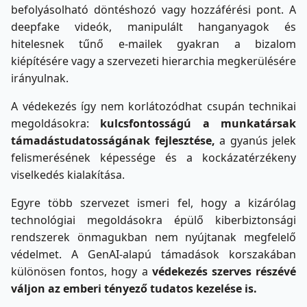
befolyásolható döntéshozó vagy hozzáférési pont. A
deepfake videók, manipulált hanganyagok és
hitelesnek tűnő e-mailek gyakran a bizalom
kiépítésére vagy a szervezeti hierarchia megkerülésére
irányulnak.
A védekezés így nem korlátozódhat csupán technikai
megoldásokra:
kulcsfontosságú a munkatársak
támadástudatosságának fejlesztése,
a gyanús jelek
felismerésének képessége és a kockázatérzékeny
viselkedés kialakítása.
Egyre több szervezet ismeri fel, hogy a kizárólag
technológiai megoldásokra épülő kiberbiztonsági
rendszerek önmagukban nem nyújtanak megfelelő
védelmet. A GenAI-alapú támadások korszakában
különösen fontos, hogy a
védekezés szerves részévé
váljon az emberi tényező tudatos kezelése is.