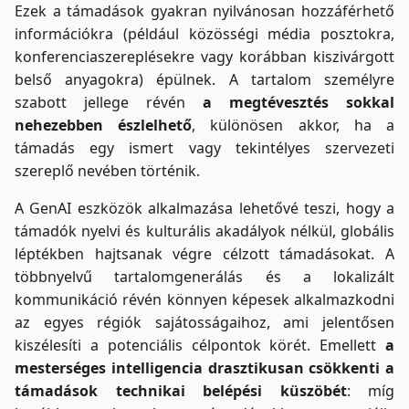
Ezek a támadások gyakran nyilvánosan hozzáférhető
információkra (például közösségi média posztokra,
konferenciaszereplésekre vagy korábban kiszivárgott
belső anyagokra) épülnek. A tartalom személyre
szabott jellege révén
a megtévesztés sokkal
nehezebben észlelhető
, különösen akkor, ha a
támadás egy ismert vagy tekintélyes szervezeti
szereplő nevében történik.
A GenAI eszközök alkalmazása lehetővé teszi, hogy a
támadók nyelvi és kulturális akadályok nélkül, globális
léptékben hajtsanak végre célzott támadásokat. A
többnyelvű tartalomgenerálás és a lokalizált
kommunikáció révén könnyen képesek alkalmazkodni
az egyes régiók sajátosságaihoz, ami jelentősen
kiszélesíti a potenciális célpontok körét. Emellett
a
mesterséges intelligencia drasztikusan csökkenti a
támadások technikai belépési küszöbét
: míg