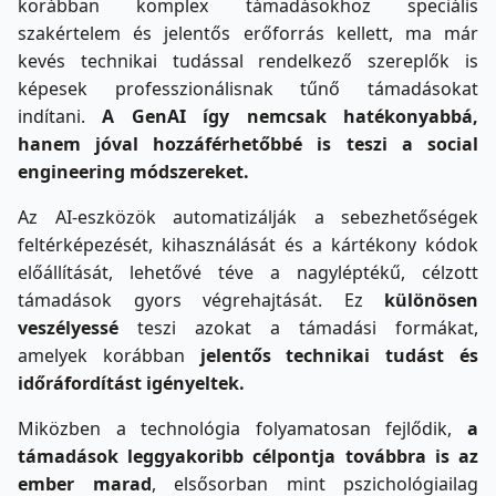
korábban komplex támadásokhoz speciális
szakértelem és jelentős erőforrás kellett, ma már
kevés technikai tudással rendelkező szereplők is
képesek professzionálisnak tűnő támadásokat
indítani.
A GenAI így nemcsak hatékonyabbá,
hanem jóval hozzáférhetőbbé is teszi a social
engineering módszereket.
Az AI-eszközök automatizálják a sebezhetőségek
feltérképezését, kihasználását és a kártékony kódok
előállítását, lehetővé téve a nagyléptékű, célzott
támadások gyors végrehajtását. Ez
különösen
veszélyessé
teszi azokat a támadási formákat,
amelyek korábban
jelentős technikai tudást és
időráfordítást igényeltek.
Miközben a technológia folyamatosan fejlődik,
a
támadások leggyakoribb célpontja továbbra is az
ember marad
, elsősorban mint pszichológiailag