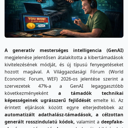
A generatív mesterséges intelligencia (GenAI)
megjelenése jelentősen átalakította a kibertámadások
kivitelezésének módját, és új típusú fenyegetéseket
hozott magával. A Világgazdasági Fórum (World
Economic Forum, WEF) 2026-os jelentése szerint a
szervezetek 47%-a a GenAI legaggasztóbb
következményeként
a támadók technikai
képességeinek ugrásszerű fejlődését
emelte ki. Az
érintett eljárások között egyre elterjedtebbek az
automatizált adathalász-támadások, a célzottan
generált rosszindulatú kódok,
valamint a
deepfake-