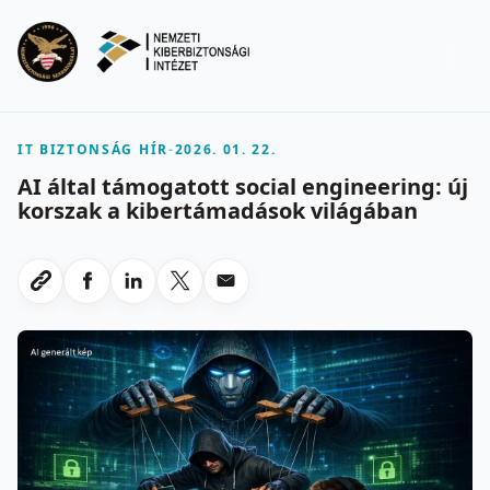
Ugrás a fő tartalomra
Menu
IT BIZTONSÁG HÍR
-
2026. 01. 22.
AI által támogatott social engineering: új
korszak a kibertámadások világában
Megosztas Facebookon
Megosztas LinkedInen
Megosztas X-en
Megosztas emailben
Link masolasa