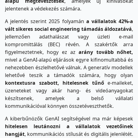
alapú megtévesztések
, amelyek új kihívásokat
jelentenek a védekezés számára.
A jelentés szerint 2025 folyamán
a vállalatok 42%-a
vált sikeres social engineering támadás áldozatává
,
jellemzően adathalászat vagy üzleti e-mail
kompromittálás (BEC) révén. A szakértők arra
figyelmeztetnek, hogy ez az
arány tovább nőhet,
mivel a GenAI-alapú eljárások egyre kifinomultabbá és
nehezebben észlelhetővé válnak. A generatív modellek
lehetővé teszik a támadók számára, hogy olyan
kontextusra szabott, hitelesnek tűnő
e-maileket,
üzeneteket vagy akár hang- és videóanyagokat
készítsenek, amelyek a belső vállalati
kommunikációval könnyen összetéveszthetők.
A kiberbűnözők GenAI segítségével ma már képesek
hitelesen leutánozni a vállalatok vezetőinek
hangját
, kommunikációs stílusát és digitális jelenlétét.