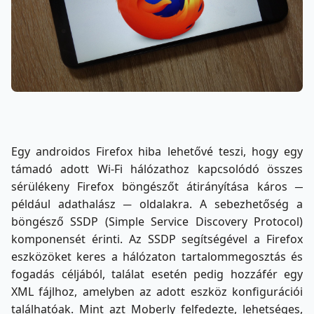
Egy androidos Firefox hiba lehetővé teszi, hogy egy
támadó adott Wi-Fi hálózathoz kapcsolódó összes
sérülékeny Firefox böngészőt átirányítása káros ─
például adathalász ─ oldalakra. A sebezhetőség a
böngésző SSDP (Simple Service Discovery Protocol)
komponensét érinti. Az SSDP segítségével a Firefox
eszközöket keres a hálózaton tartalommegosztás és
fogadás céljából, találat esetén pedig hozzáfér egy
XML fájlhoz, amelyben az adott eszköz konfigurációi
találhatóak. Mint azt Moberly felfedezte, lehetséges,