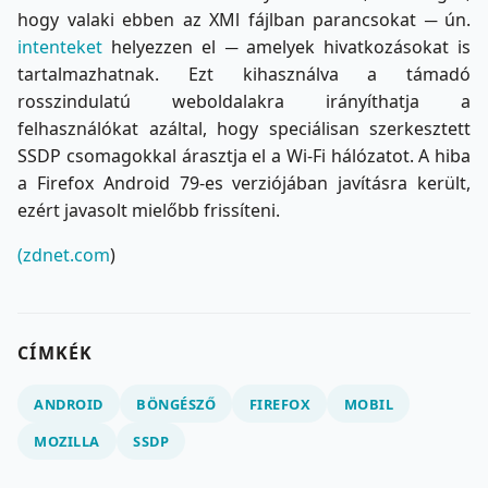
hogy valaki ebben az XMl fájlban parancsokat ─ ún.
intenteket
helyezzen el ─ amelyek hivatkozásokat is
tartalmazhatnak. Ezt kihasználva a támadó
rosszindulatú weboldalakra irányíthatja a
felhasználókat azáltal, hogy speciálisan szerkesztett
SSDP csomagokkal árasztja el a Wi-Fi hálózatot. A hiba
a Firefox Android 79-es verziójában javításra került,
ezért javasolt mielőbb frissíteni.
(zdnet.com
)
CÍMKÉK
ANDROID
BÖNGÉSZŐ
FIREFOX
MOBIL
MOZILLA
SSDP