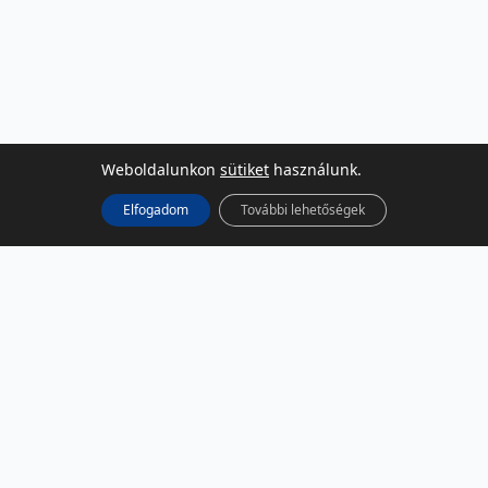
Weboldalunkon
sütiket
használunk.
Elfogadom
További lehetőségek
KÖZÖSSÉGI MÉDIA
Facebook
LinkedIn