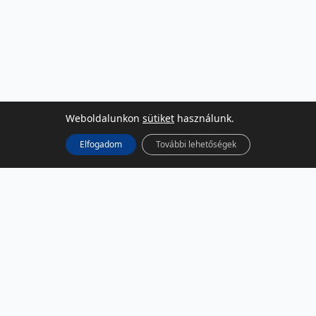
Weboldalunkon
sütiket
használunk.
Elfogadom
További lehetőségek
KÖZÖSSÉGI MÉDIA
Facebook
LinkedIn