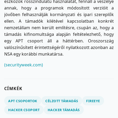
eszközök rosszindulatú használatát, fennáll a veszélye
annak, hogy a programok módosított verzióit a
jövőben felhasználják kormányzati és ipari szereplők
ellen. A támadók kilétével kapcsolatban konkrét
nemzetállam nem került említésre, csupán az, hogy a
támadás kifinomultsága alapján feltételezhető, hogy
egy APT csoport áll a háttérben. Oroszország
valószínűsített érintettségéről nyilatkozott azonban az
NSA egy korábbi munkatársa.
(securityweek.com)
CÍMKÉK
APT CSOPORTOK
CÉLZOTT TÁMADÁS
FIREEYE
HACKER CSOPORT
HACKER TÁMADÁS