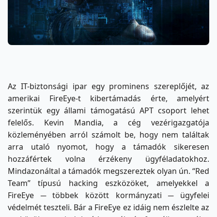
Az IT-biztonsági ipar egy prominens szereplőjét, az
amerikai FireEye-t kibertámadás érte, amelyért
szerintük egy állami támogatású APT csoport lehet
felelős. Kevin Mandia, a cég vezérigazgatója
közleményében arról számolt be, hogy nem találtak
arra utaló nyomot, hogy a támadók sikeresen
hozzáfértek volna érzékeny ügyféladatokhoz.
Mindazonáltal a támadók megszereztek olyan ún. “Red
Team” típusú hacking eszközöket, amelyekkel a
FireEye ─ többek között kormányzati ─ ügyfelei
védelmét teszteli. Bár a FireEye ez idáig nem észlelte az