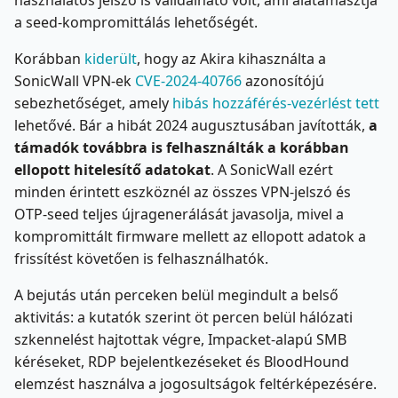
a seed-kompromittálás lehetőségét.
Korábban
kiderült
, hogy az Akira kihasználta a
SonicWall VPN-ek
CVE-2024-40766
azonosítójú
sebezhetőséget, amely
hibás hozzáférés-vezérlést tett
lehetővé. Bár a hibát 2024 augusztusában javították,
a
támadók továbbra is felhasználták a korábban
ellopott hitelesítő adatokat
. A SonicWall ezért
minden érintett eszköznél az összes VPN-jelszó és
OTP-seed teljes újragenerálását javasolja, mivel a
kompromittált firmware mellett az ellopott adatok a
frissítést követően is felhasználhatók.
A bejutás után perceken belül megindult a belső
aktivitás: a kutatók szerint öt percen belül hálózati
szkennelést hajtottak végre, Impacket-alapú SMB
kéréseket, RDP bejelentkezéseket és BloodHound
elemzést használva a jogosultságok feltérképezésére.