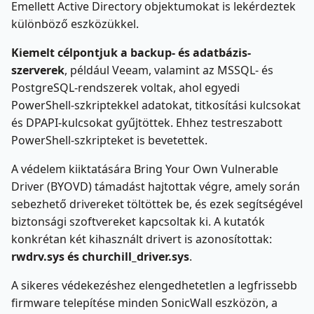
Emellett Active Directory objektumokat is lekérdeztek
különböző eszközükkel.
Kiemelt célpontjuk a backup- és adatbázis-
szerverek
, például Veeam, valamint az MSSQL- és
PostgreSQL-rendszerek voltak, ahol egyedi
PowerShell-szkriptekkel adatokat, titkosítási kulcsokat
és DPAPI-kulcsokat gyűjtöttek. Ehhez testreszabott
PowerShell-szkripteket is bevetettek.
A védelem kiiktatására Bring Your Own Vulnerable
Driver (BYOVD) támadást hajtottak végre, amely során
sebezhető drivereket töltöttek be, és ezek segítségével
biztonsági szoftvereket kapcsoltak ki. A kutatók
konkrétan két kihasznált drivert is azonosítottak:
rwdrv.sys és
churchill_driver.sys
.
A sikeres védekezéshez elengedhetetlen a legfrissebb
firmware telepítése minden SonicWall eszközön, a