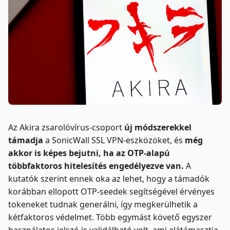
Az Akira zsarolóvírus-csoport
új módszerekkel
támadja
a SonicWall SSL VPN-eszközöket, és
még
akkor is képes bejutni, ha az OTP-alapú
többfaktoros hitelesítés engedélyezve van.
A
kutatók szerint ennek oka az lehet, hogy a támadók
korábban ellopott OTP-seedek segítségével érvényes
tokeneket tudnak generálni, így megkerülhetik a
kétfaktoros védelmet. Több egymást követő egyszer
használatos jelszó is validálható volt, ami alátámasztja