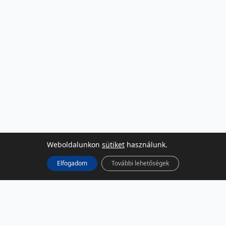
Weboldalunkon
sütiket
használunk.
Elfogadom
További lehetőségek
KÖZÖSSÉGI MÉDIA