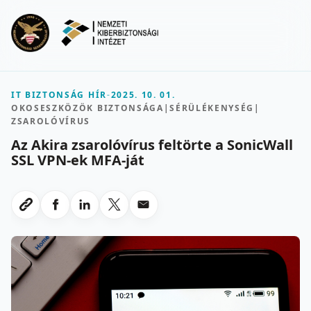
Ugrás a fő tartalomra
Menu
IT BIZTONSÁG HÍR
-
2025. 10. 01.
OKOSESZKÖZÖK BIZTONSÁGA
|
SÉRÜLÉKENYSÉG
|
ZSAROLÓVÍRUS
Az Akira zsarolóvírus feltörte a SonicWall
SSL VPN-ek MFA-ját
Megosztas Facebookon
Megosztas LinkedInen
Megosztas X-en
Megosztas emailben
Link masolasa