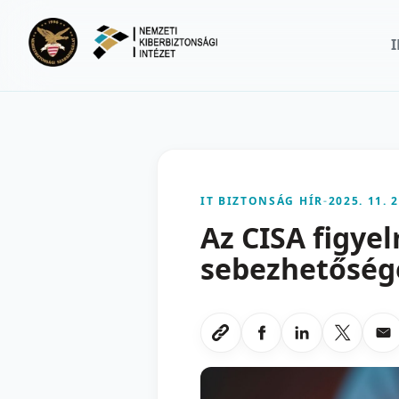
Ugrás a fő tartalomra
IT BIZTONSÁG HÍR
-
2025. 11. 2
Az CISA figye
sebezhetőségé
Megosztas Faceboo
Megosztas Li
Megoszt
Me
Link masolasa