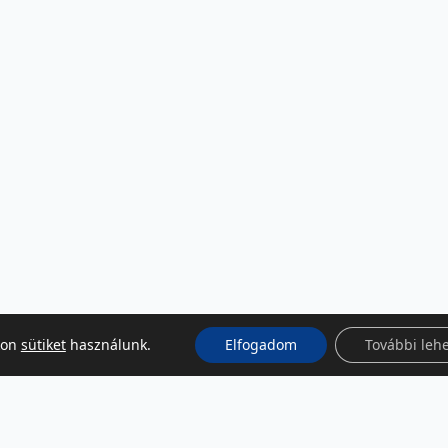
kon
sütiket
használunk.
Elfogadom
További leh
KÖZÖSSÉGI MÉDIA