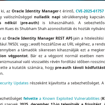
 ki, az
Oracle Identity Manager
-t érintő,
CVE-2025-61757
y valószínűséggel
nulladik napi
sérülékenység kapcsán
és nélkül
(
pre-auth)
is kihasználható. A sebezhet
am Kues és Shubham Shah azonosították és hozták nyilván
y az
Oracle Identity Manager REST API
-jain a hitelesít
dául
?WSDL
vagy
;.wadl
) hozzáfűzve az URL végéhez, a rend
ennyiben a támadók sikeresen kihasználják ezt a megkerü
tion végpontot
. Bár ez a végpont normál esetben nem f
izmusaival való visszaélés révén fordítási időben rosszind
 tette a kutatók számára, hogy
pre-auth távoli kódfuttás
n.
Security Updates
részeként kijavította a sebezhetőséget. A 
bezhetőséget
felvette
a Known Exploited Vulnerabilities
(
K
ti szervek
2025. december 12-ig telepítsék a frissítést
.