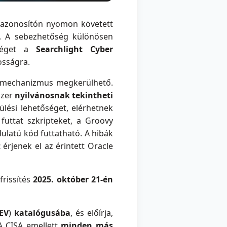
azonosítón nyomon követett
. A sebezhetőség különösen
őséget a
Searchlight Cyber
osságra.
ési mechanizmus megkerülhető.
szer
nyilvánosnak tekintheti
lési lehetőséget, elérhetnek
uttat szkripteket, a Groovy
ulatú kód futtatható. A hibák
t
érjenek el az érintett Oracle
frissítés
2025. október 21-én
EV
)
katalógusába
, és előírja,
 A CISA emellett
minden más