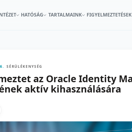
INTÉZET
HATÓSÁG
TARTALMAINK
FIGYELMEZTETÉSEK
6.
SÉRÜLÉKENYSÉG
lmeztet az Oracle Identity 
nek aktív kihasználására
kon
nkedInen
as X-en
gosztas emailben