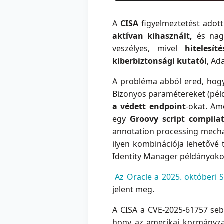
A
CISA
figyelmeztetést adott
aktívan kihasznált,
és nag
veszélyes, mivel
hitelesít
kiberbiztonsági kutatói
, Ad
A probléma abból ered, hog
Bizonyos paramétereket (pél
a védett endpoint
-okat. Am
egy
Groovy script compila
annotation processing mechan
ilyen kombinációja lehetővé
Identity Manager példányoko
Az Oracle a 2025. októberi 
jelent meg.
A CISA a CVE-2025-61757 se
hogy az amerikai kormányza