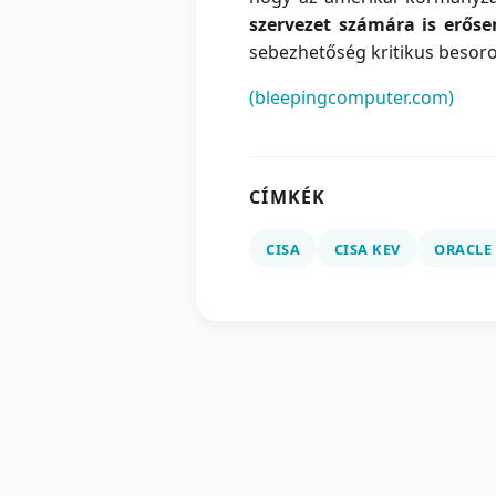
szervezet számára is erőse
sebezhetőség kritikus besorol
(bleepingcomputer.com)
CÍMKÉK
CISA
CISA KEV
ORACLE