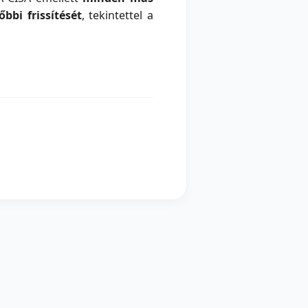
bbi frissítését
, tekintettel a