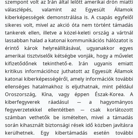
szempont volt az Irán által lelőtt amerikai drón miatti
válaszlépés, valamint az Egyesült Államok
kiberképességek demonstrálása is. A csapás egyfelől
sikeres volt, mivel az akció óta nem történt támadás
tankerek ellen, illetve a közel-keleti ország a vártnál
lassabban halad a katonai kommunikációs hálózatot is
érintő károk helyreállításával, ugyanakkor egyes
amerikai tisztviselők kétségbe vonják, hogy a művelet
kifizetődőnek tekinthető-e. Irán ugyanis emiatt
kritikus információhoz juthatott az Egyesült Államok
katonai kiberképességéről, amely információk további
ellenséges hatalmakhoz is eljuthatnak, mint például
Oroszország, Kína, vagy éppen Észak-Korea. A
kiberfegyverek ráadásul ─ a hagyományos
fegyverzetekkel ellentétben ─ csak korlátozott
számban vethetők be ismételten, mivel a támadás
során kihasznált biztonsági rések idő közben javításra
kerülhetnek. Egy kibertámadás esetén további