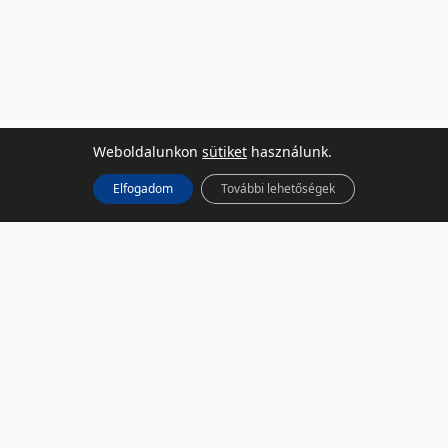
Weboldalunkon
sütiket
használunk.
Elfogadom
További lehetőségek
KÖZÖSSÉGI MÉDIA
Facebook
LinkedIn
Instagram