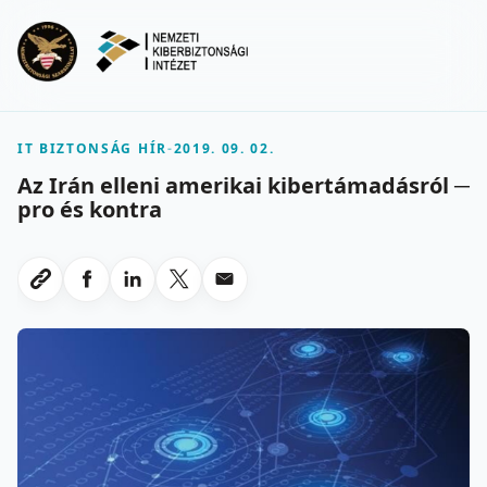
Ugrás a fő tartalomra
Menu
IT BIZTONSÁG HÍR
-
2019. 09. 02.
Az Irán elleni amerikai kibertámadásról ─
pro és kontra
Megosztas Facebookon
Megosztas LinkedInen
Megosztas X-en
Megosztas emailben
Link masolasa