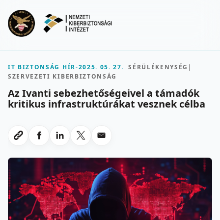
Ugrás a fő tartalomra
Menu
IT BIZTONSÁG HÍR
-
2025. 05. 27.
SÉRÜLÉKENYSÉG
|
SZERVEZETI KIBERBIZTONSÁG
Az Ivanti sebezhetőségeivel a támadók
kritikus infrastruktúrákat vesznek célba
Megosztas Facebookon
Megosztas LinkedInen
Megosztas X-en
Megosztas emailben
Link masolasa