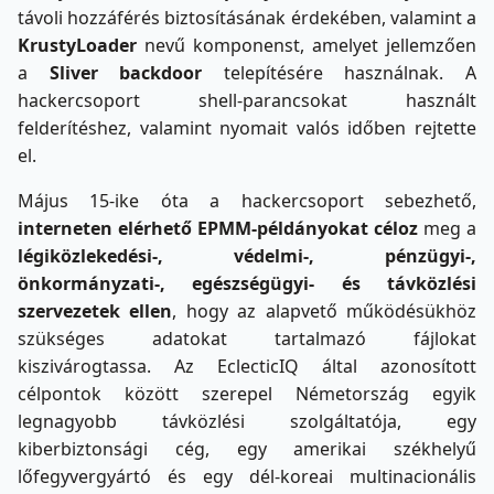
távoli hozzáférés biztosításának érdekében, valamint a
KrustyLoader
nevű komponenst, amelyet jellemzően
a
Sliver backdoor
telepítésére használnak. A
hackercsoport shell-parancsokat használt
felderítéshez, valamint nyomait valós időben rejtette
el.
Május 15-ike óta a hackercsoport sebezhető,
interneten elérhető EPMM-példányokat céloz
meg a
légiközlekedési-, védelmi-, pénzügyi-,
önkormányzati-, egészségügyi- és távközlési
szervezetek ellen
, hogy az alapvető működésükhöz
szükséges adatokat tartalmazó fájlokat
kiszivárogtassa. Az EclecticIQ által azonosított
célpontok között szerepel Németország egyik
legnagyobb távközlési szolgáltatója, egy
kiberbiztonsági cég, egy amerikai székhelyű
lőfegyvergyártó és egy dél-koreai multinacionális