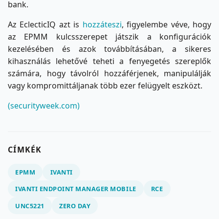
bank.
Az EclecticIQ azt is
hozzáteszi
, figyelembe véve, hogy
az EPMM kulcsszerepet játszik a konfigurációk
kezelésében és azok továbbításában, a sikeres
kihasználás lehetővé teheti a fenyegetés szereplők
számára, hogy távolról hozzáférjenek, manipulálják
vagy kompromittáljanak több ezer felügyelt eszközt.
(securityweek.com)
CÍMKÉK
EPMM
IVANTI
IVANTI ENDPOINT MANAGER MOBILE
RCE
UNC5221
ZERO DAY