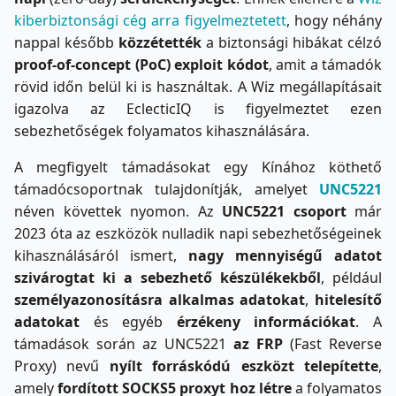
kiberbiztonsági cég arra figyelmeztetett
, hogy néhány
nappal később
közzétették
a biztonsági hibákat célzó
proof-of-concept (PoC) exploit kódot
, amit a támadók
rövid időn belül ki is használtak. A Wiz megállapításait
igazolva az EclecticIQ is figyelmeztet ezen
sebezhetőségek folyamatos kihasználására.
A megfigyelt támadásokat egy Kínához köthető
támadócsoportnak tulajdonítják, amelyet
UNC5221
néven követtek nyomon. Az
UNC5221 csoport
már
2023 óta az eszközök nulladik napi sebezhetőségeinek
kihasználásáról ismert,
nagy mennyiségű adatot
szivárogtat ki a sebezhető készülékekből
, például
személyazonosításra alkalmas adatokat
,
hitelesítő
adatokat
és egyéb
érzékeny információkat
. A
támadások során az UNC5221
az FRP
(Fast Reverse
Proxy) nevű
nyílt forráskódú eszközt telepítette
,
amely
fordított SOCKS5 proxyt hoz létre
a folyamatos