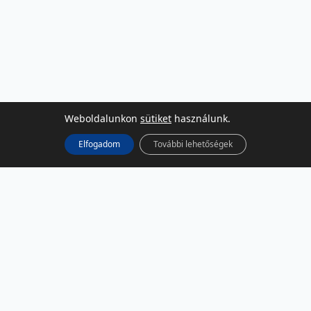
Weboldalunkon
sütiket
használunk.
Elfogadom
További lehetőségek
KÖZÖSSÉGI MÉDIA
Facebook
LinkedIn