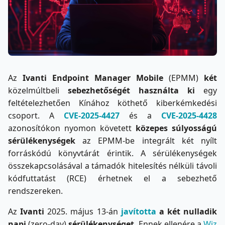
Az
Ivanti Endpoint Manager Mobile
(EPMM)
két
közelmúltbeli
sebezhetőségét használta ki
egy
feltételezhetően Kínához köthető kiberkémkedési
csoport. A
CVE-2025-4427
és a
CVE-2025-4428
azonosítókon nyomon követett
közepes súlyosságú
sérülékenységek
az EPMM-be integrált két nyílt
forráskódú könyvtárát érintik. A sérülékenységek
összekapcsolásával a támadók hitelesítés nélküli távoli
kódfuttatást (RCE) érhetnek el a sebezhető
rendszereken.
Az
Ivanti
2025. május 13-án
javította
a két
nulladik
napi
(zero-day)
sérülékenységet
. Ennek ellenére a
Wiz