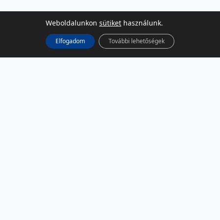
Weboldalunkon
sütiket
használunk.
Elfogadom
További lehetőségek
KÖZÖSSÉGI MÉDIA
Facebook
LinkedIn
Instagram
Podcast
RSS