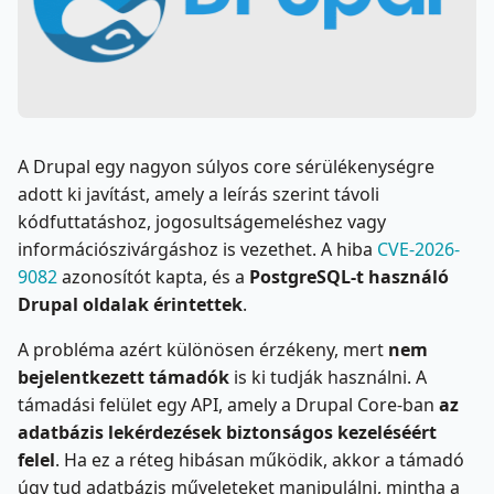
A Drupal egy nagyon súlyos core sérülékenységre
adott ki javítást, amely a leírás szerint távoli
kódfuttatáshoz, jogosultságemeléshez vagy
információszivárgáshoz is vezethet. A hiba
CVE-2026-
9082
azonosítót kapta, és a
PostgreSQL-t használó
Drupal oldalak érintettek
.
A probléma azért különösen érzékeny, mert
nem
bejelentkezett támadók
is ki tudják használni. A
támadási felület egy API, amely a Drupal Core-ban
az
adatbázis lekérdezések biztonságos kezeléséért
felel
. Ha ez a réteg hibásan működik, akkor a támadó
úgy tud adatbázis műveleteket manipulálni, mintha a