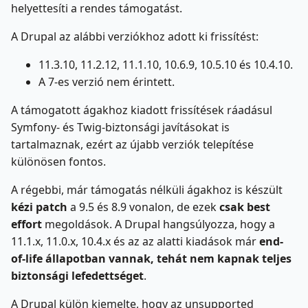
helyettesíti a rendes támogatást.
A Drupal az alábbi verziókhoz adott ki frissítést:
11.3.10, 11.2.12, 11.1.10, 10.6.9, 10.5.10 és 10.4.10.
A 7-es verzió nem érintett.
A támogatott ágakhoz kiadott frissítések ráadásul
Symfony- és Twig-biztonsági javításokat is
tartalmaznak, ezért az újabb verziók telepítése
különösen fontos.
A régebbi, már támogatás nélküli ágakhoz is készült
kézi patch
a 9.5 és 8.9 vonalon, de ezek
csak best
effort
megoldások. A Drupal hangsúlyozza, hogy a
11.1.x, 11.0.x, 10.4.x és az az alatti kiadások már
end-
of-life állapotban vannak, tehát nem kapnak teljes
biztonsági lefedettséget
.
A Drupal külön kiemelte, hogy az unsupported