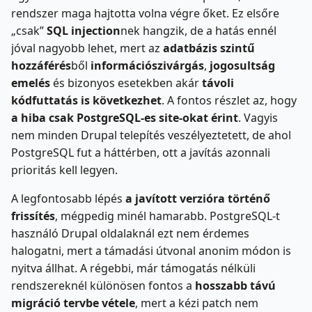
rendszer maga hajtotta volna végre őket. Ez elsőre
„csak”
SQL injection
nek hangzik, de a hatás ennél
jóval nagyobb lehet, mert az
adatbázis szintű
hozzáférés
ből
információszivárgás
,
jogosultság
emelés
és bizonyos esetekben akár
távoli
kódfuttatás is következhet
. A fontos részlet az, hogy
a hiba csak PostgreSQL-es site-okat érint
. Vagyis
nem minden Drupal telepítés veszélyeztetett, de ahol
PostgreSQL fut a háttérben, ott a javítás azonnali
prioritás kell legyen.
A legfontosabb lépés
a javított verzióra történő
frissítés
, mégpedig minél hamarabb. PostgreSQL-t
használó Drupal oldalaknál ezt nem érdemes
halogatni, mert a támadási útvonal anonim módon is
nyitva állhat. A régebbi, már támogatás nélküli
rendszereknél különösen fontos a
hosszabb távú
migráció tervbe vétele
, mert a kézi patch nem