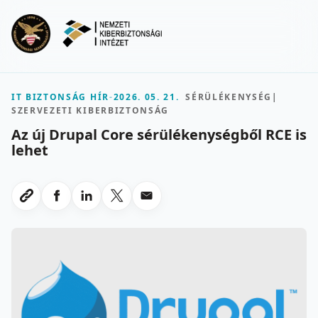
Ugrás a fő tartalomra
Menu
IT BIZTONSÁG HÍR
-
2026. 05. 21.
SÉRÜLÉKENYSÉG
|
SZERVEZETI KIBERBIZTONSÁG
Az új Drupal Core sérülékenységből RCE is
lehet
Megosztas Facebookon
Megosztas LinkedInen
Megosztas X-en
Megosztas emailben
Link masolasa