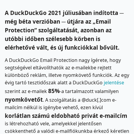
A DuckDuckGo 2021 júliusában indította ─
még béta verzióban ─ útjára az „Email
Protection” szolgáltatását, azonban az
utóbbi időben szélesebb körben is
elérhetővé vált, és új funkciókkal bővült.
A DuckDuckGo Email Protection nagy ígérete, hogy
segtségével eltávolíthatók az e-mailekbe rejtett
különböző reklám, illetve nyomkövető funkciók. Az egy
évig tartó tesztidőszak alatt a DuckDuckGo
jelentése
85%
szerint az e-mailek
-a tartalmazott valamilyen
nyomkövetőt
. A szolgáltatás a @duck[.]com e-
mailcím nélkül is igénybe vehető, ezen kívül
korlátlan számú eldobható privát e-mailcím
is létrehozható vele, amelyekkel jelentősen
csökkenthető a valódi e-mailfiókunkba érkező kéretlen