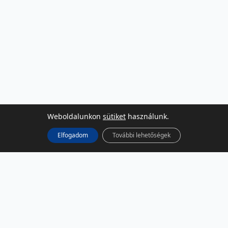
Weboldalunkon
sütiket
használunk.
Elfogadom
További lehetőségek
KÖZÖSSÉGI MÉDIA
Facebook