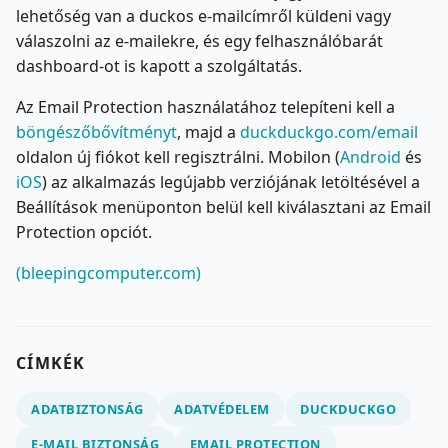
lehetőség van a duckos e-mailcímről küldeni vagy
válaszolni az e-mailekre, és egy felhasználóbarát
dashboard-ot is kapott a szolgáltatás.
Az Email Protection használatához telepíteni kell a
böngészőbővítményt
, majd a
duckduckgo.com/email
oldalon új fiókot kell regisztrálni. Mobilon (
Android
és
iOS
) az alkalmazás legújabb verziójának letöltésével a
Beállítások menüponton belül kell kiválasztani az Email
Protection opciót.
(bleepingcomputer.com)
CÍMKÉK
ADATBIZTONSÁG
ADATVÉDELEM
DUCKDUCKGO
E-MAIL BIZTONSÁG
EMAIL PROTECTION