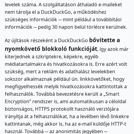
levelek száma. A szolgáltatáson áthaladó e-maileket
nem tárolja el a DuckDuckGo, a működéshez
szükséges információk ─ mint például a továbbítási
információk ─ pedig 30 napon belül törlésre kerülnek.
bővítette a
Az újítások részeként a DuckDuckGo
nyomkövető blokkoló funkcióját
, így azok már
kiterjednek a szkriptekre, képekre, egyéb
médiatartalmakra és hivatkozásokra is. Erre azért volt
szükség, mert a reklám és adathalász levelekben
sokszor alkalmaznak például ún. linkkövetőket, hogy
megfigyelhessék melyik hivatkozásokra kattintottak a
felhasználók. Továbbá bevezetésre került a „Smart
Encryption” rendszer is, ami automatikusan a céloldal
biztonságos, HTTPS protokollt használó verziójára
irányítja át a felhasználókat, ha a levélben lévő linkekre
kattintanak, még akkor is, ha az e-mail küldője HTTP-t
használ. Továbbá ─ az anonimitás jegyében ─