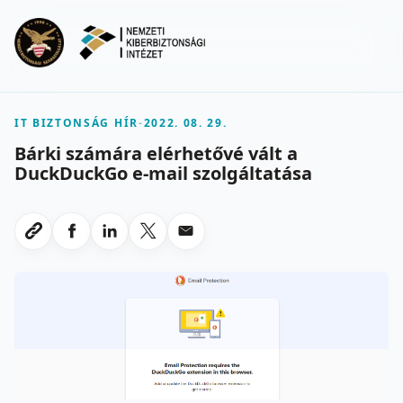
Ugrás a fő tartalomra
Menu
IT BIZTONSÁG HÍR
-
2022. 08. 29.
Bárki számára elérhetővé vált a
DuckDuckGo e-mail szolgáltatása
Megosztas Facebookon
Megosztas LinkedInen
Megosztas X-en
Megosztas emailben
Link masolasa