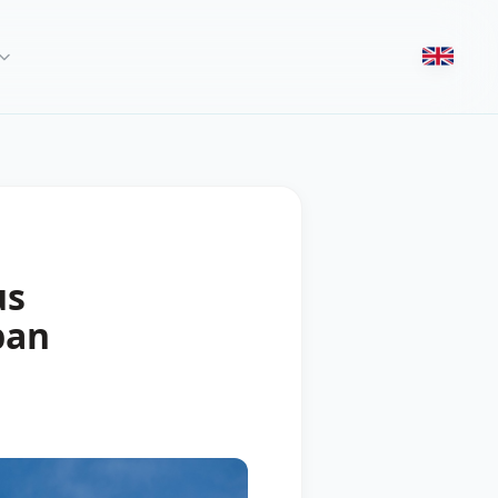
us
ban