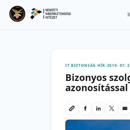
Ugrás a fő tartalomra
IT BIZTONSÁG HÍR
-
2019. 07. 2
Bizonyos szol
azonosítással 
Megosztas Faceboo
Megosztas Li
Megoszt
Me
Link masolasa