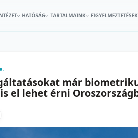
INTÉZET
HATÓSÁG
TARTALMAINK
FIGYELMEZTETÉSEK
9.
gáltatásokat már biometrik
is el lehet érni Oroszország
kon
nkedInen
as X-en
gosztas emailben