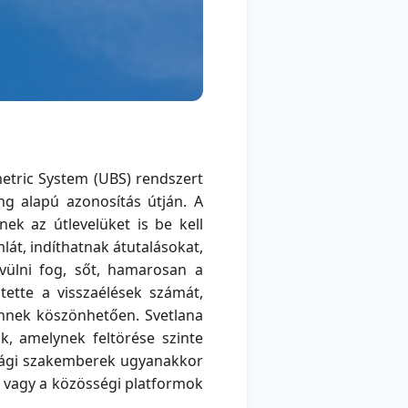
etric System (UBS) rendszert
ang alapú azonosítás útján. A
ek az útlevelüket is be kell
lát, indíthatnak átutalásokat,
vülni fog, sőt, hamarosan a
tette a visszaélések számát,
 ennek köszönhetően. Svetlana
k, amelynek feltörése szinte
onsági szakemberek ugyanakkor
 vagy a közösségi platformok
.