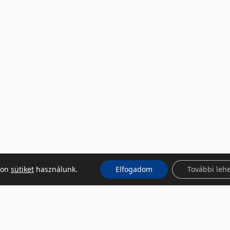
kon
sütiket
használunk.
Elfogadom
További leh
KÖZÖSSÉGI MÉDIA