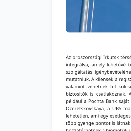
Az oroszországi Irkutsk tér
integrálva, amely lehetővé t
szolgáltatás igénybevételéh
mutatniuk. A kliensek a regis
valamint vehetnek fel kölc
biztosítók is csatlakoznak.
például a Pochta Bank saját 
Ozeretskovskaya, a UBS mark
lehetetlen, ami egy esetlege
több gyenge pontot is látna
hozzáférhetnek a biometrikus