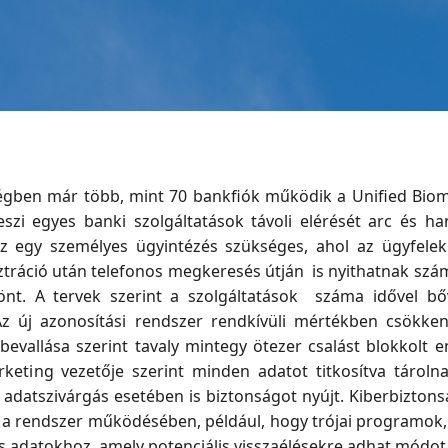
ségben már több, mint 70 bankfiók működik a Unified Biom
eszi egyes banki szolgáltatások távoli elérését arc és h
ez egy személyes ügyintézés szükséges, ahol az ügyfelekn
ztráció után telefonos megkeresés útján is nyithatnak szám
sönt. A tervek szerint a szolgáltatások száma idővel bő
 Az új azonosítási rendszer rendkívüli mértékben csökken
bevallása szerint tavaly mintegy ötezer csalást blokkolt
eting vezetője szerint minden adatot titkosítva tárolna
s adatszivárgás esetében is biztonságot nyújt. Kiberbizt
k a rendszer működésében, például, hogy trójai programok,
 adatokhoz, amely potenciális visszaélésekre adhat módot