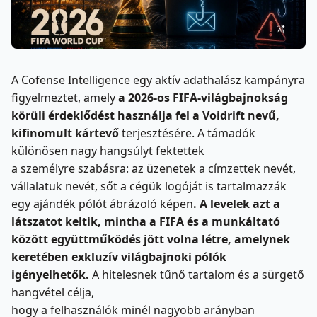
A Cofense Intelligence egy aktív adathalász kampányra
figyelmeztet, amely
a 2026-os FIFA-világbajnokság
körüli érdeklődést használja fel a Voidrift nevű,
kifinomult kártevő
terjesztésére. A támadók
különösen nagy hangsúlyt fektettek
a személyre szabásra: az üzenetek a címzettek nevét,
vállalatuk nevét, sőt a cégük logóját is tartalmazzák
egy ajándék pólót ábrázoló képen
. A levelek azt a
látszatot keltik, mintha a FIFA és a munkáltató
között együttműködés jött volna létre, amelynek
keretében exkluzív világbajnoki pólók
igényelhetők.
A hitelesnek tűnő tartalom és a sürgető
hangvétel célja,
hogy a felhasználók minél nagyobb arányban