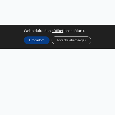
Weboldalunkon
sütiket
használunk.
Elfogadom
További lehetőségek
KÖZÖSSÉGI MÉDIA
Facebook
LinkedIn
Instagram