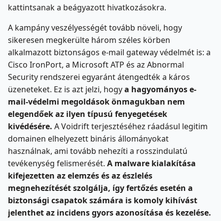
kattintsanak a beágyazott hivatkozásokra.
A kampány veszélyességét tovább növeli, hogy
sikeresen megkerülte három széles körben
alkalmazott biztonságos e-mail gateway védelmét is: a
Cisco IronPort, a Microsoft ATP és az Abnormal
Security rendszerei egyaránt átengedték a káros
üzeneteket. Ez is azt jelzi, hogy
a hagyományos e-
mail-védelmi megoldások önmagukban nem
elegendőek az ilyen típusú fenyegetések
kivédésére.
A Voidrift terjesztéséhez ráadásul legitim
domainen elhelyezett bináris állományokat
használnak, ami tovább nehezíti a rosszindulatú
tevékenység felismerését.
A malware kialakítása
kifejezetten az elemzés és az észlelés
megnehezítését szolgálja, így fertőzés esetén a
biztonsági csapatok számára is komoly kihívást
jelenthet az incidens gyors azonosítása és kezelése.