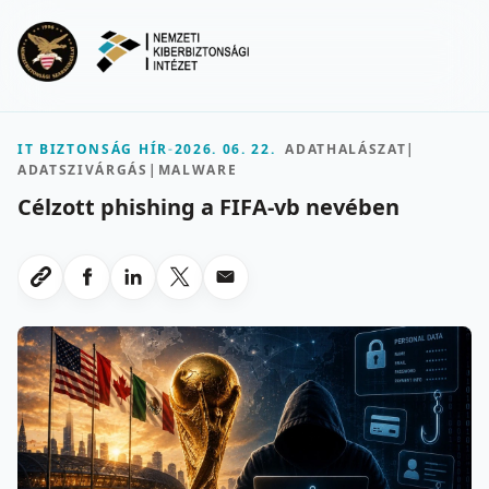
Ugrás a fő tartalomra
Menu
IT BIZTONSÁG HÍR
-
2026. 06. 22.
ADATHALÁSZAT
|
ADATSZIVÁRGÁS
|
MALWARE
Célzott phishing a FIFA-vb nevében
Megosztas Facebookon
Megosztas LinkedInen
Megosztas X-en
Megosztas emailben
Link masolasa