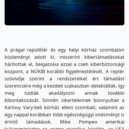
A prágai repülőtér és egy helyi kórház szombaton
közleményt adott ki, miszerint kibertámadásokat
hárítottak el, beigazolva ezzel a cseh kiberbiztonsági
központ, a NÚKIB korábbi figyelmeztetését. A reptér
szóvivője szerint a rendszereiket ért támadást
szerencsére még a kezdeti szakaszban detektálták, így
meg tudták akadályozni annak további
kibontakozását. Szintén sikertelennek bizonyultak a
Karlovy Vary-beli kórház elleni szombati, valamint az
egy nappal korábban több egészségügyi intézményt is
érintő támadások. Mike Pompeo amerikai
külügyminiszter az esetre reagálva közölte, az USA