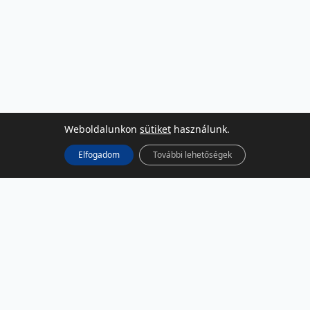
Weboldalunkon
sütiket
használunk.
Elfogadom
További lehetőségek
KÖZÖSSÉGI MÉDIA
Facebook
LinkedIn