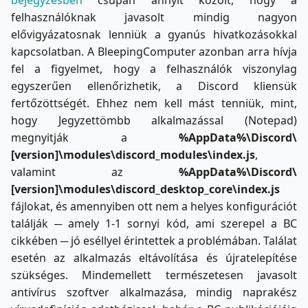
felhasználóknak javasolt mindig nagyon
elővigyázatosnak lenniük a gyanús hivatkozásokkal
kapcsolatban. A BleepingComputer azonban arra hívja
fel a figyelmet, hogy a felhasználók viszonylag
egyszerűen ellenőrizhetik, a Discord kliensük
fertőzöttségét. Ehhez nem kell mást tenniük, mint,
hogy Jegyzettömbb alkalmazással (Notepad)
megnyitják a
%AppData%\Discord\
[version]\modules\discord_modules\index.js
,
valamint az
%AppData%\Discord\
[version]\modules\discord_desktop_core\index.js
fájlokat, és amennyiben ott nem a helyes konfigurációt
találják ─ amely 1-1 sornyi kód, ami szerepel a BC
cikkében ─ jó eséllyel érintettek a problémában. Találat
esetén az alkalmazás eltávolítása és újratelepítése
szükséges. Mindemellett természetesen javasolt
antivírus szoftver alkalmazása, mindig naprakész