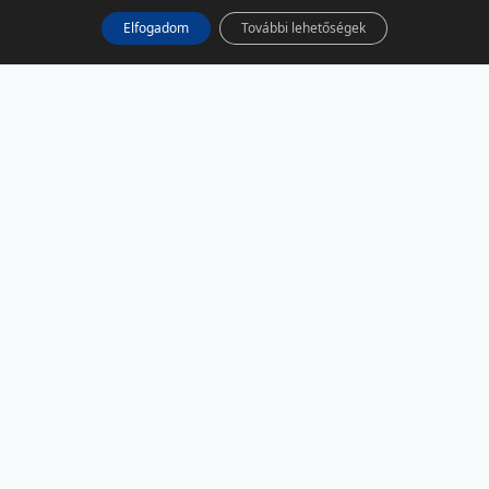
Elfogadom
További lehetőségek
KÖZÖSSÉGI MÉDIA
Facebook
LinkedIn
Instagram
Podcast
RSS