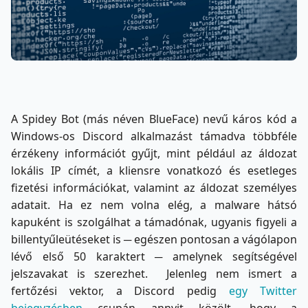
A Spidey Bot (más néven BlueFace) nevű káros kód a
Windows-os Discord alkalmazást támadva többféle
érzékeny információt gyűjt, mint például az áldozat
lokális IP címét, a kliensre vonatkozó és esetleges
fizetési információkat, valamint az áldozat személyes
adatait. Ha ez nem volna elég, a malware hátsó
kapuként is szolgálhat a támadónak, ugyanis figyeli a
billentyűleütéseket is ─ egészen pontosan a vágólapon
lévő első 50 karaktert ─ amelynek segítségével
jelszavakat is szerezhet. Jelenleg nem ismert a
fertőzési vektor, a Discord pedig
egy Twitter
bejegyzésben
csupán annyit közölt, hogy a