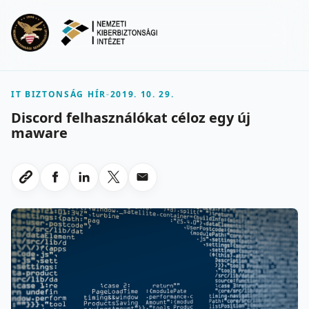
Ugrás a fő tartalomra
Menu
IT BIZTONSÁG HÍR
-
2019. 10. 29.
Discord felhasználókat céloz egy új
maware
Megosztas Facebookon
Megosztas LinkedInen
Megosztas X-en
Megosztas emailben
Link masolasa