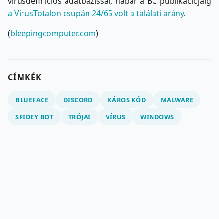
vírusdefiníciós adatbázissal, habár a BC publikációjáig
a VirusTotalon csupán 24/65 volt a találati arány
.
(
bleepingcomputer.com
)
CÍMKÉK
BLUEFACE
DISCORD
KÁROS KÓD
MALWARE
SPIDEY BOT
TRÓJAI
VÍRUS
WINDOWS