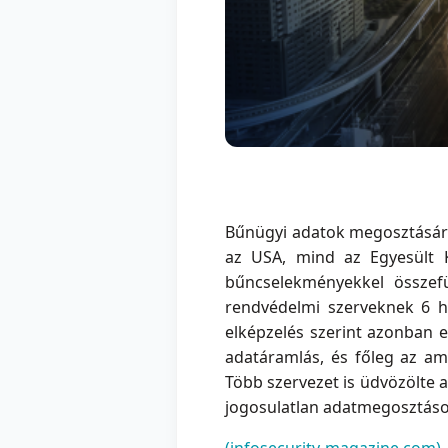
Bűnügyi adatok megosztására
az USA, mind az Egyesült 
bűncselekményekkel összef
rendvédelmi szerveknek 6 hó
elképzelés szerint azonban 
adatáramlás, és főleg az am
Több szervezet is üdvözölte a
jogosulatlan adatmegosztáso