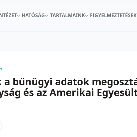
INTÉZET
HATÓSÁG
TARTALMAINK
FIGYELMEZTETÉSEK
1.
k a bűnügyi adatok megosztá
lyság és az Amerikai Egyesül
kon
nkedInen
as X-en
gosztas emailben