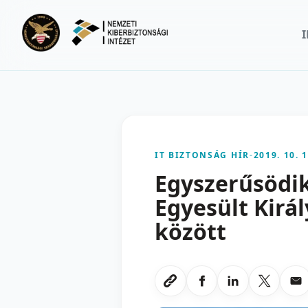
Ugrás a fő tartalomra
IT BIZTONSÁG HÍR
-
2019. 10. 1
Egyszerűsödi
Egyesült Kirá
között
Megosztas Faceboo
Megosztas Li
Megoszt
Me
Link masolasa