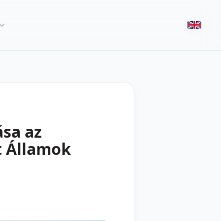
sa az
t Államok