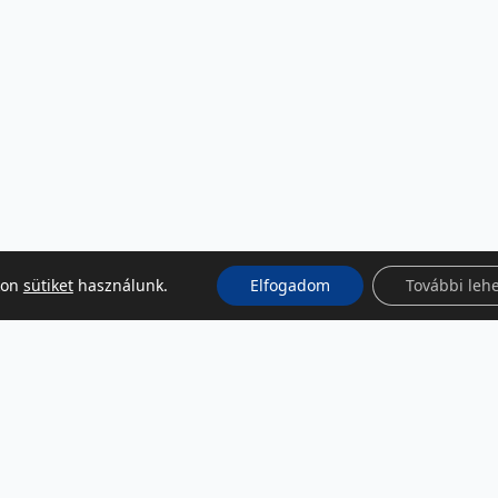
kon
sütiket
használunk.
Elfogadom
További leh
KÖZÖSSÉGI MÉDIA
Facebook