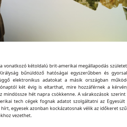
 vonatkozó kétoldalú brit-amerikai megállapodás születe
Királyság bűnüldöző hatóságai egyszerűbben és gyors
üggő elektronikus adatokat a másik országban működő s
naptól két évig is eltarthat, mire hozzáférnek a kérvén
ez mindössze hét napra csökkenne. A várakozások szerint 
erikai tech cégek fognak adatot szolgáltatni az Egyesült 
 hírt, egyesek azonban kockázatosnak vélik az időkeret szű
khoz vezethet.