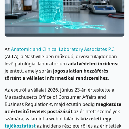
Az
Anatomic and Clinical Laboratory Associates P.C.
(ACLA), a Nashville-ben működő, orvosi tulajdonban
lévő patológiai laboratórium
adatvédelmi incidenst
jelentett, amely során
jogosulatlan hozzáférés
történt a vállalat informatikai rendszereihez
.
Az esetről a vállalat 2026. június 23-án értesítette a
Massachusetts Office of Consumer Affairs and
Business Regulation-t, majd ezután pedig
megkezdte
az értesítő levelek postázását
az érintett személyek
számára, valamint a weboldalán is
közzétett egy
tájékoztatást
az incidens részleteiről és az érintettek