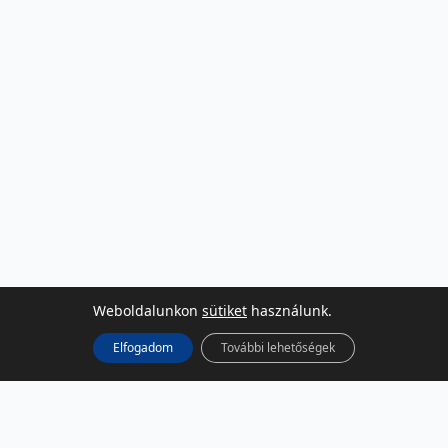
Weboldalunkon
sütiket
használunk.
Elfogadom
További lehetőségek