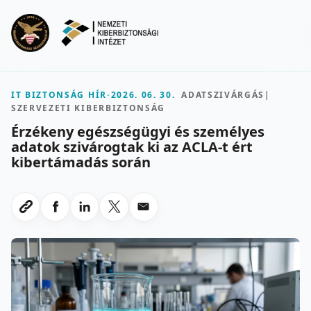
Ugrás a fő tartalomra
Menu
IT BIZTONSÁG HÍR
-
2026. 06. 30.
ADATSZIVÁRGÁS
|
SZERVEZETI KIBERBIZTONSÁG
Érzékeny egészségügyi és személyes
adatok szivárogtak ki az ACLA-t ért
kibertámadás során
Megosztas Facebookon
Megosztas LinkedInen
Megosztas X-en
Megosztas emailben
Link masolasa