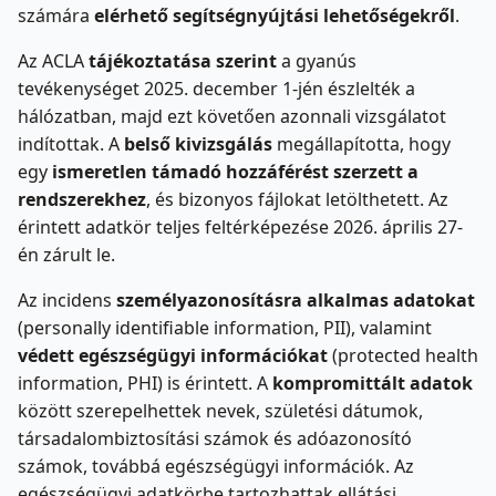
számára
elérhető segítségnyújtási lehetőségekről
.
Az ACLA
tájékoztatása szerint
a gyanús
tevékenységet 2025. december 1-jén észlelték a
hálózatban, majd ezt követően azonnali vizsgálatot
indítottak. A
belső kivizsgálás
megállapította, hogy
egy
ismeretlen támadó hozzáférést szerzett a
rendszerekhez
, és bizonyos fájlokat letölthetett. Az
érintett adatkör teljes feltérképezése 2026. április 27-
én zárult le.
Az incidens
személyazonosításra alkalmas adatokat
(personally identifiable information, PII), valamint
védett egészségügyi információkat
(protected health
information, PHI) is érintett. A
kompromittált adatok
között szerepelhettek nevek, születési dátumok,
társadalombiztosítási számok és adóazonosító
számok, továbbá egészségügyi információk. Az
egészségügyi adatkörbe tartozhattak ellátási