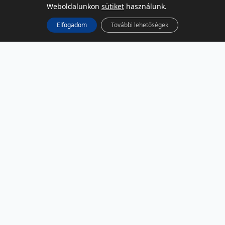
Weboldalunkon
sütiket
használunk.
Elfogadom
További lehetőségek
KÖZÖSSÉGI MÉDIA
Facebook
LinkedIn
Instagram
Podcast
RSS