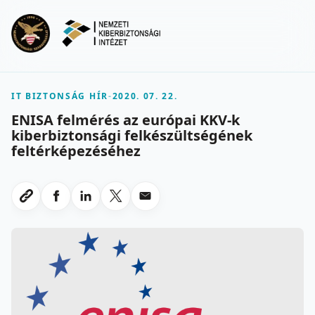
Ugrás a fő tartalomra
Menu
IT BIZTONSÁG HÍR
-
2020. 07. 22.
ENISA felmérés az európai KKV-k
kiberbiztonsági felkészültségének
feltérképezéséhez
Megosztas Facebookon
Megosztas LinkedInen
Megosztas X-en
Megosztas emailben
Link masolasa