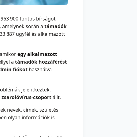
 963 900 fontos bírságot
, amelynek során a
támadók
33 887 ügyfél és alkalmazott
 amikor
egy alkalmazott
llyel a
támadók hozzáférést
dmin fiókot
használva
roblémák jelentkeztek.
 zsarolóvírus-csoport
állt.
ek nevek, címek, születési
en olyan információk is