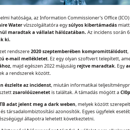
delmi hatósága, az Information Commissioner’s Office (ICO)
hire Water
vízszolgáltatóra egy
súlyos kibertámadás
miatt
enül maradtak a
vállalat hálózatában.
Az incidens során 6
k ki.
ezet rendszere
2020 szeptemberében kompromittálódott
,
ú e-mail mellékletet
. Ez egy olyan szoftvert telepített, ame
tához
, majd egészen 2022 májusáig
rejtve maradtak
. Egy
a
k a rendszerek között.
n észlelte az incidenst
, miután informatikai teljesítményp
sztett
zsarolóüzenetet
is találtak. A támadás mögött a
Cl0p
 TB adat jelent meg a dark weben
, melyek között szerepelt
 társadalombiztosítási azonosítók. Egyes ügyfelek esetéb
szségügyi állapotra lehetett következtetni.