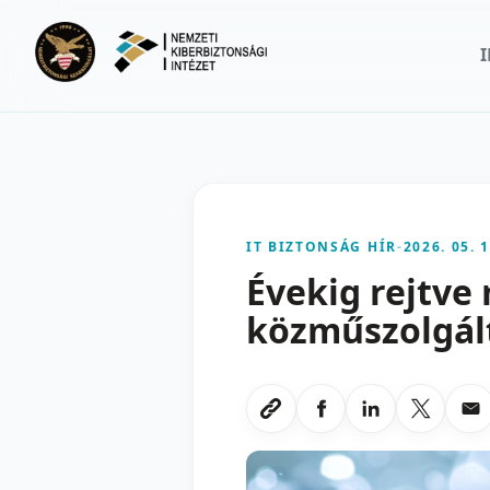
Ugrás a fő tartalomra
IT BIZTONSÁG HÍR
-
2026. 05. 1
Évekig rejtve
közműszolgál
Megosztas Faceboo
Megosztas Li
Megoszt
Me
Link masolasa