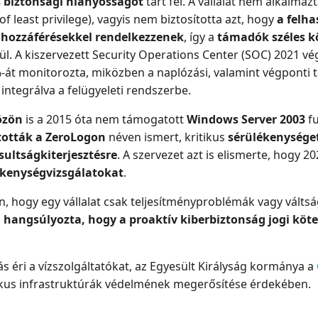
s biztonsági hiányosságot
tárt fel. A vállalat nem alkalmaz
 of least privilege), vagyis nem biztosította azt, hogy
a felha
hozzáférésekkel rendelkezzenek
, így a
támadók széles k
l. A kiszervezett Security Operations Center (SOC) 2021 vég
t monitorozta, miközben a naplózási, valamint végponti t
integrálva a felügyeleti rendszerbe.
özön
is a 2015 óta nem támogatott
Windows Server 2003
fu
tották a ZeroLogon
néven ismert, kritikus
sérülékenysége
sultságkiterjesztésre
. A szervezet azt is elismerte, hogy 2
ékenységvizsgálatokat
.
n, hogy egy vállalat csak teljesítményproblémák vagy válts
 hangsúlyozta, hogy a proaktív kiberbiztonság jogi köte
 éri a vízszolgáltatókat, az Egyesült Királyság kormánya a
tikus infrastruktúrák védelmének megerősítése érdekében.