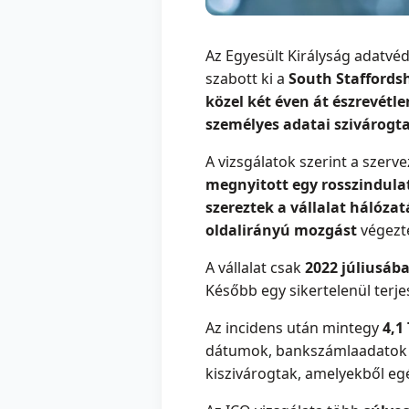
Az Egyesült Királyság adatvé
szabott ki a
South Staffords
közel két éven át észrevétl
személyes adatai szivárogta
A vizsgálatok szerint a szerv
megnyitott egy rosszindulat
szereztek a vállalat hálóza
oldalirányú mozgást
végezte
A vállalat csak
2022 júliusába
Később egy sikertelenül terje
Az incidens után mintegy
4,1
dátumok, bankszámlaadatok és
kiszivárogtak, amelyekből egé