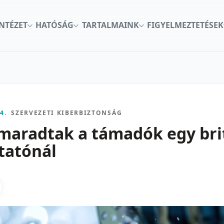
INTÉZET
HATÓSÁG
TARTALMAINK
FIGYELMEZTETÉSEK
4.
SZERVEZETI KIBERBIZTONSÁG
 maradtak a támadók egy bri
tatónál
kon
nkedInen
as X-en
gosztas emailben