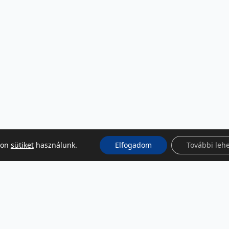
kon
sütiket
használunk.
Elfogadom
További leh
KÖZÖSSÉGI MÉDIA
Facebook