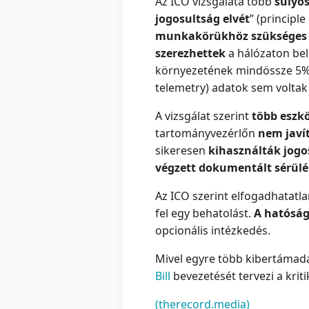
Az ICO vizsgálata több
súlyo
jogosultság elvét
” (principle
munkakörükhöz szükséges 
szerezhettek
a hálózaton belü
környezetének mindössze 5%-á
telemetry) adatok sem voltak 
A vizsgálat szerint
több eszk
tartományvezérlőn
nem javí
sikeresen
kihasználták jogo
végzett dokumentált sérül
Az ICO szerint elfogadhatatla
fel egy behatolást.
A hatóság
opcionális intézkedés.
Mivel egyre több kibertámadás
Bill
bevezetését tervezi a kri
(therecord.media)