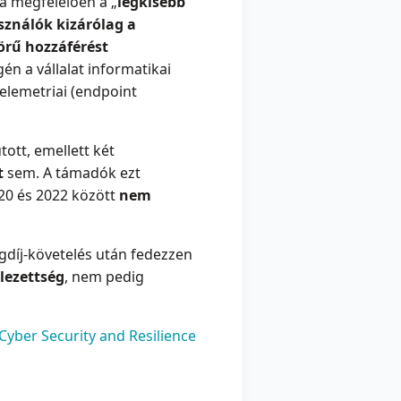
ta megfelelően a „
legkisebb
sználók kizárólag a
örű hozzáférést
én a vállalat informatikai
elemetriai (endpoint
tott, emellett két
t
sem. A támadók ezt
020 és 2022 között
nem
ágdíj-követelés után fedezzen
lezettség
, nem pedig
Cyber Security and Resilience