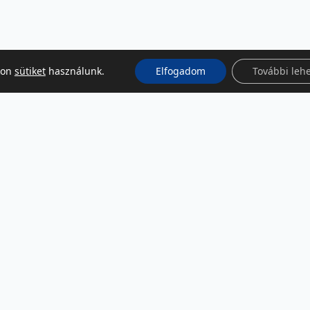
kon
sütiket
használunk.
Elfogadom
További leh
KÖZÖSSÉGI MÉDIA
Facebook
LinkedIn
Instagram
Podcast