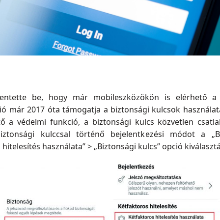
entette be, hogy már mobileszközökön is elérhető a b
rzió már 2017 óta támogatja a biztonsági kulcsok használ
tő a védelmi funkció, a biztonsági kulcs közvetlen csatla
iztonsági kulccsal történő bejelentkezési módot a „B
hitelesítés használata” > „Biztonsági kulcs” opció kiválasztás