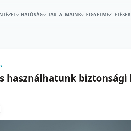
INTÉZET
HATÓSÁG
TARTALMAINK
FIGYELMEZTETÉSEK
3.
s használhatunk biztonsági 
kon
nkedInen
as X-en
gosztas emailben