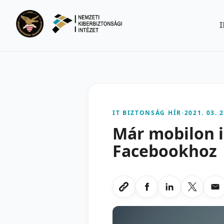
Ugrás a fő tartalomra
IT BIZTONSÁG HÍR
-
2021. 03. 2
Már mobilon i
Facebookhoz
Megosztas Faceboo
Megosztas Li
Megoszt
Me
Link masolasa